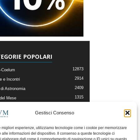
EGORIE POPOLARI
12873
-Coelum
2914
e e Incontri
2409
di Astronomia
1315
 del Mese
365
nomia, Astrofisica e Cosmologia
Gestisci Consenso
268
li e Risorse On-Line
192
og della Redazione
le migliori esperienze, utilizziamo tecnologie come i cookie per memorizzare
 alle informazioni del dispositivo. Il consenso a queste tecnologie ci
i elaborare dati come il comportamento di navigazione o ID unici su questo