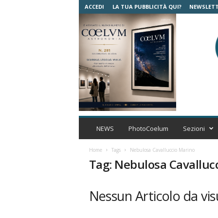
ACCEDI
LA TUA PUBBLICITÀ QUI?
NEWSLET
C
o
NEWS
PhotoCoelum
Sezioni
e
l
Home
Tags
Nebulosa Cavalluccio Marino
u
Tag: Nebulosa Cavalluc
m
A
s
Nessun Articolo da vis
t
r
o