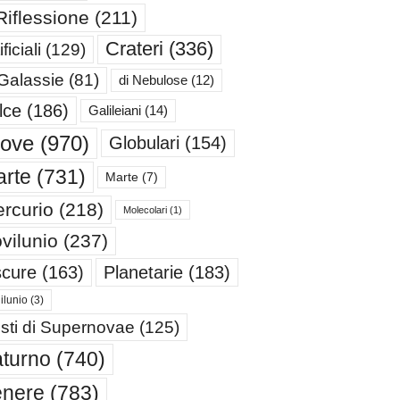
Riflessione
(211)
Crateri
(336)
ificiali
(129)
 Galassie
(81)
di Nebulose
(12)
lce
(186)
Galileiani
(14)
iove
(970)
Globulari
(154)
rte
(731)
Marte
(7)
rcurio
(218)
Molecolari
(1)
vilunio
(237)
cure
(163)
Planetarie
(183)
ilunio
(3)
sti di Supernovae
(125)
turno
(740)
enere
(783)