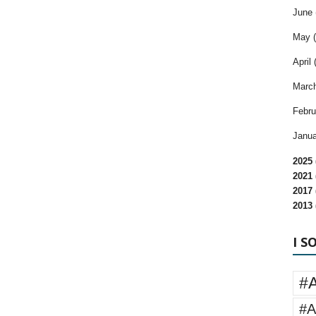
June 
May (
April 
March
Febru
Janua
2025 
2021 
2017 
2013 
I S
#
#A