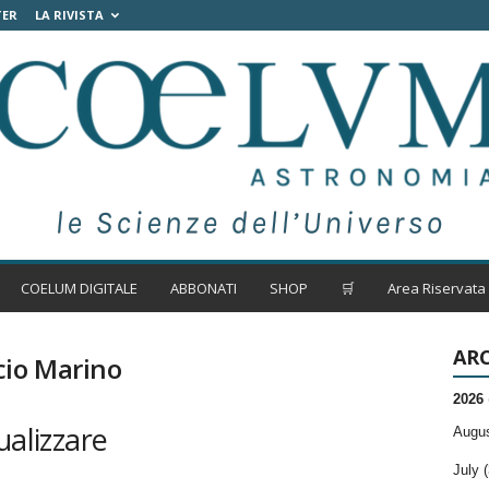
TER
LA RIVISTA
COELUM DIGITALE
ABBONATI
SHOP
🛒
Area Riservata
ARC
cio Marino
2026
ualizzare
Augus
July (