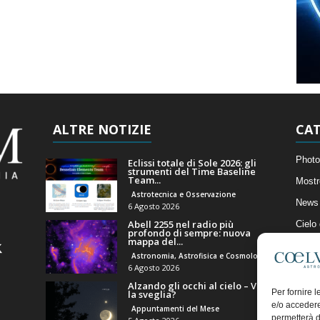
ALTRE NOTIZIE
CAT
Photo
Eclissi totale di Sole 2026: gli
strumenti del Time Baseline
Team...
Mostr
Astrotecnica e Osservazione
News 
6 Agosto 2026
Abell 2255 nel radio più
Cielo
profondo di sempre: nuova
mappa del...
Astro
Astronomia, Astrofisica e Cosmologia
Artico
6 Agosto 2026
Alzando gli occhi al cielo – Vale
Il Bl
Per fornire 
la sveglia?
e/o accedere
Appuntamenti del Mese
permetterà d