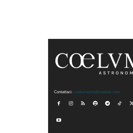
Contattaci:
coelumastro@coelum.com