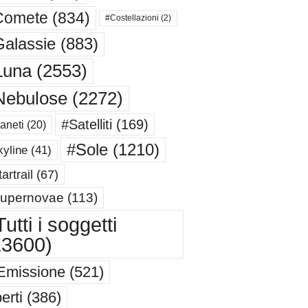
Comete
(834)
#Costellazioni
(2)
alassie
(883)
Luna
(2553)
Nebulose
(2272)
#Satelliti
(169)
aneti
(20)
#Sole
(1210)
yline
(41)
artrail
(67)
upernovae
(113)
utti i soggetti
13600)
Emissione
(521)
erti
(386)