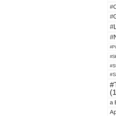
#
#G
#
#
#Pi
#Sk
#St
#S
#T
(
a 
Ap