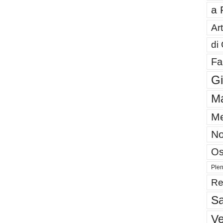
a 
Art
di
Fa
G
Ma
Me
No
Os
Plen
Re
Sa
V