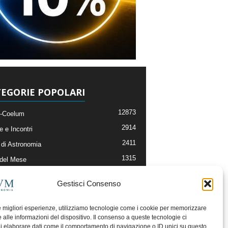
EGORIE POPOLARI
12873
-Coelum
2914
e e Incontri
2411
di Astronomia
1315
 del Mese
365
nomia, Astrofisica e Cosmologia
Gestisci Consenso
268
li e Risorse On-Line
192
og della Redazione
le migliori esperienze, utilizziamo tecnologie come i cookie per memorizzare
 alle informazioni del dispositivo. Il consenso a queste tecnologie ci
i elaborare dati come il comportamento di navigazione o ID unici su questo