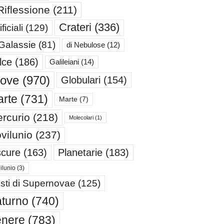
Riflessione
(211)
Crateri
(336)
ificiali
(129)
 Galassie
(81)
di Nebulose
(12)
lce
(186)
Galileiani
(14)
iove
(970)
Globulari
(154)
rte
(731)
Marte
(7)
rcurio
(218)
Molecolari
(1)
vilunio
(237)
cure
(163)
Planetarie
(183)
ilunio
(3)
sti di Supernovae
(125)
turno
(740)
enere
(783)