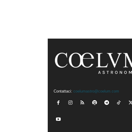
Contattaci:
coelumastro@coelum.com