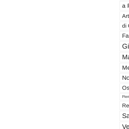
a 
Art
di
Fa
G
Ma
Me
No
Os
Plen
Re
Sa
V