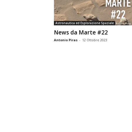
n
o
m
Astronautica ed Esplorazione Spaziale
i
News da Marte #22
a
Antonio Piras
-
12 Ottobre 2023