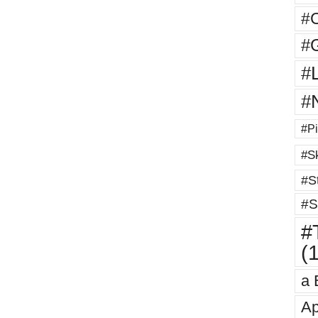
#
#G
#
#
#Pi
#Sk
#St
#S
#T
(
a 
Ap