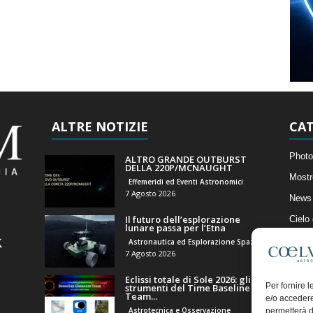
ALTRE NOTIZIE
CAT
Photo
ALTRO GRANDE OUTBURST
DELLA 220P/MCNAUGHT
Mostr
Effemeridi ed Eventi Astronomici
7 Agosto 2026
News 
Il futuro dell’esplorazione
Cielo
lunare passa per l’Etna
Astro
Astronautica ed Esplorazione Spaziale
7 Agosto 2026
Artico
Eclissi totale di Sole 2026: gli
Il Bl
Per fornire 
strumenti del Time Baseline
Team...
e/o accedere
Astrotecnica e Osservazione
permetterà d