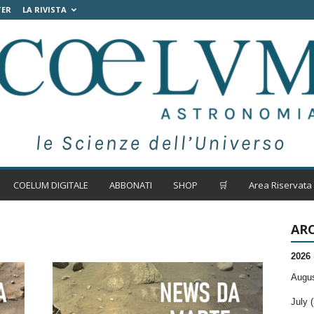
TER
LA RIVISTA
COELUM DIGITALE
ABBONATI
SHOP
🛒
Area Riservata
ARC
2026
Augus
July (