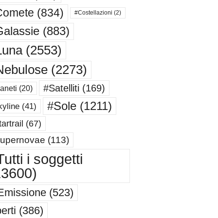
Comete
(834)
#Costellazioni
(2)
alassie
(883)
Luna
(2553)
Nebulose
(2273)
#Satelliti
(169)
aneti
(20)
#Sole
(1211)
yline
(41)
artrail
(67)
upernovae
(113)
utti i soggetti
13600)
Emissione
(523)
erti
(386)