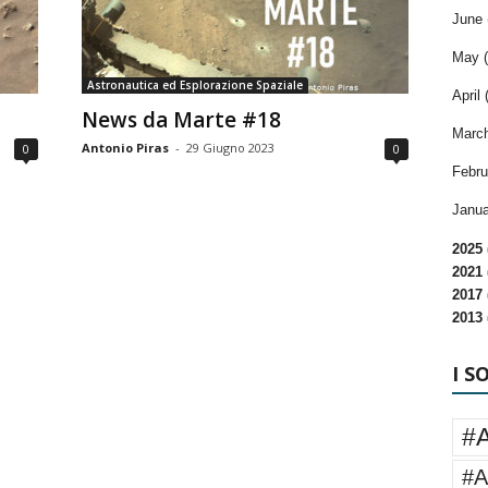
June 
May (
Astronautica ed Esplorazione Spaziale
April 
News da Marte #18
March
Antonio Piras
-
29 Giugno 2023
0
0
Febru
Janua
2025 
2021 
2017 
2013 
I S
#
#A