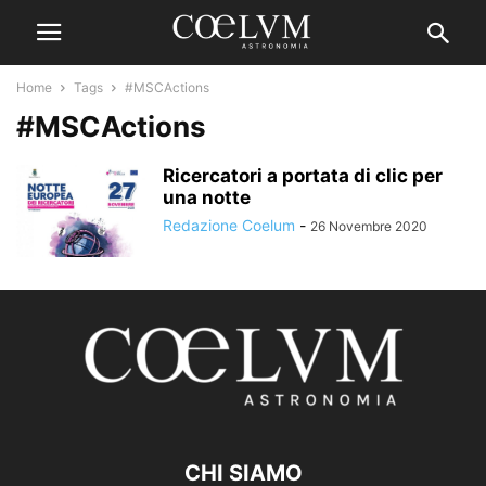
Home
Tags
#MSCActions
#MSCActions
Ricercatori a portata di clic per
una notte
Redazione Coelum
-
26 Novembre 2020
CHI SIAMO