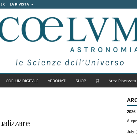
TER
LA RIVISTA
COELUM DIGITALE
ABBONATI
SHOP
🛒
Area Riservata
ARC
2026
ualizzare
Augus
July (