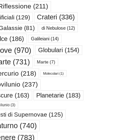
Riflessione
(211)
Crateri
(336)
ificiali
(129)
 Galassie
(81)
di Nebulose
(12)
lce
(186)
Galileiani
(14)
iove
(970)
Globulari
(154)
rte
(731)
Marte
(7)
rcurio
(218)
Molecolari
(1)
vilunio
(237)
cure
(163)
Planetarie
(183)
ilunio
(3)
sti di Supernovae
(125)
turno
(740)
enere
(783)