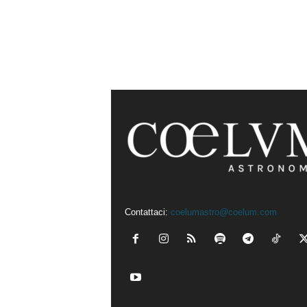
Contattaci:
coelumastro@coelum.com