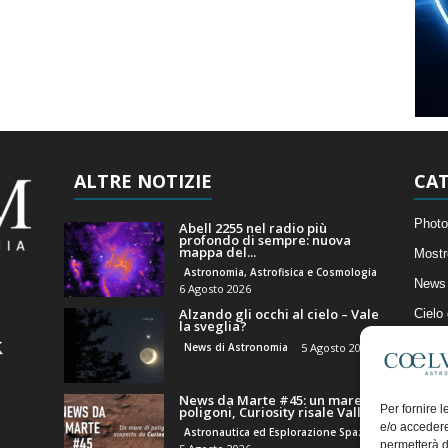
ALTRE NOTIZIE
CAT
Photo
Abell 2255 nel radio più
profondo di sempre: nuova
mappa del...
Mostr
Astronomia, Astrofisica e Cosmologia
News 
6 Agosto 2026
Alzando gli occhi al cielo – Vale
Cielo
la sveglia?
Astro
News di Astronomia
5 Agosto 2026
Artico
News da Marte #45: un mare di
Il Bl
Per fornire 
poligoni, Curiosity risale Valle...
e/o accedere
Astronautica ed Esplorazione Spaziale
permetterà d