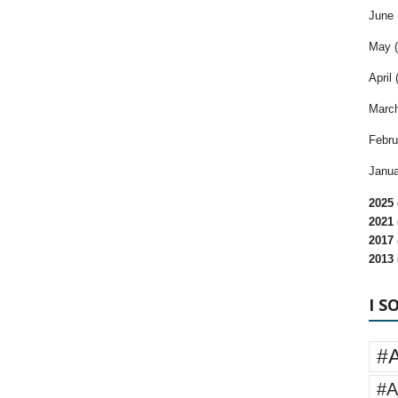
June 
May (
April 
March
Febru
Janua
2025 
2021 
2017 
2013 
I S
#
#A