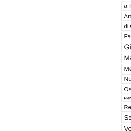
a 
Art
di
Fa
G
Ma
Me
No
Os
Plen
Re
Sa
V