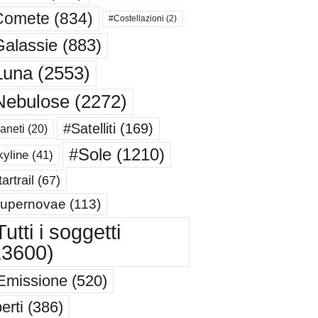
Comete
(834)
#Costellazioni
(2)
alassie
(883)
Luna
(2553)
Nebulose
(2272)
#Satelliti
(169)
aneti
(20)
#Sole
(1210)
yline
(41)
artrail
(67)
upernovae
(113)
utti i soggetti
13600)
Emissione
(520)
erti
(386)