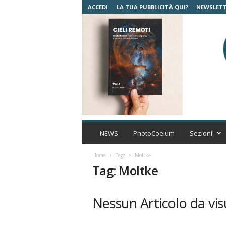
ACCEDI
LA TUA PUBBLICITÀ QUI?
NEWSLET
C
o
NEWS
PhotoCoelum
Sezioni
e
l
Home
Tags
Moltke
u
Tag: Moltke
m
A
s
Nessun Articolo da vis
t
r
o