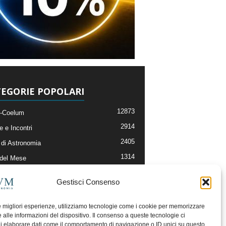
EGORIE POPOLARI
12873
-Coelum
2914
e e Incontri
2405
di Astronomia
1314
 del Mese
365
nomia, Astrofisica e Cosmologia
Gestisci Consenso
268
li e Risorse On-Line
192
og della Redazione
le migliori esperienze, utilizziamo tecnologie come i cookie per memorizzare
 alle informazioni del dispositivo. Il consenso a queste tecnologie ci
i elaborare dati come il comportamento di navigazione o ID unici su questo