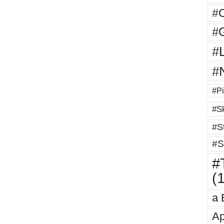
#
#G
#
#
#Pi
#Sk
#St
#S
#T
(
a 
Ap