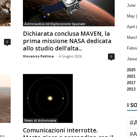
June 
May (
Astronautica ed Esplorazione Spaziale
April 
Dichiarata conclusa MAVEN, la
March
prima missione NASA dedicata
0
allo studio dell’alta...
Febru
Vincenzo Pettina
-
4 Giugno 2026
0
Janua
2025 
2021 
2017 
2013 
I S
News di Astronomia
#
Comunicazioni interrotte.
#A