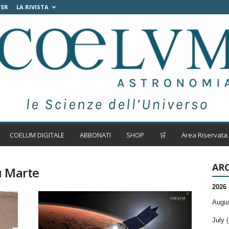
TER
LA RIVISTA
COELUM DIGITALE
ABBONATI
SHOP
🛒
Area Riservata
ARC
u Marte
2026
Augus
July (