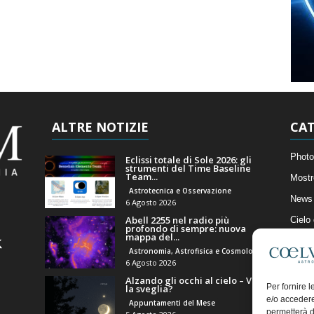
ALTRE NOTIZIE
CAT
Photo
Eclissi totale di Sole 2026: gli
strumenti del Time Baseline
Team...
Mostr
Astrotecnica e Osservazione
News 
6 Agosto 2026
Abell 2255 nel radio più
Cielo
profondo di sempre: nuova
mappa del...
Astro
Astronomia, Astrofisica e Cosmologia
Artico
6 Agosto 2026
Alzando gli occhi al cielo – Vale
Il Bl
Per fornire 
la sveglia?
e/o accedere
Appuntamenti del Mese
permetterà d