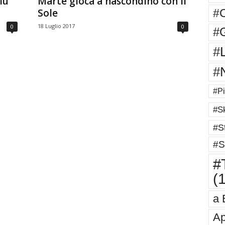
iù
Marte gioca a nascondino con il
#
Sole
18 Luglio 2017
0
0
#G
#
#
#Pi
#Sk
#St
#S
#T
(
a 
Ap