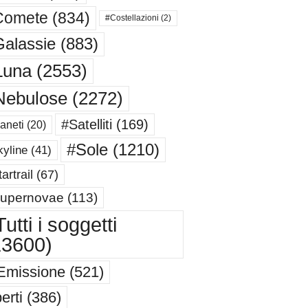
Comete
(834)
#Costellazioni
(2)
alassie
(883)
Luna
(2553)
Nebulose
(2272)
#Satelliti
(169)
aneti
(20)
#Sole
(1210)
yline
(41)
artrail
(67)
upernovae
(113)
utti i soggetti
13600)
Emissione
(521)
erti
(386)