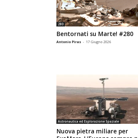
n
o
m
280
i
Bentornati su Marte! #280
a
Antonio Piras
-
17 Giugno 2026
Astronautica ed Esplorazione Spaziale
Nuova pietra miliare per