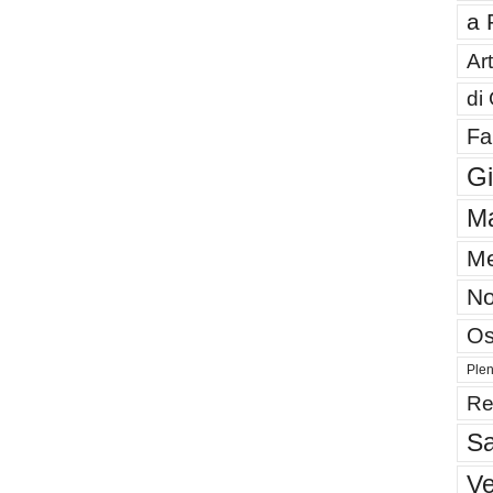
a 
Art
di
Fa
G
Ma
Me
No
Os
Plen
Re
Sa
V