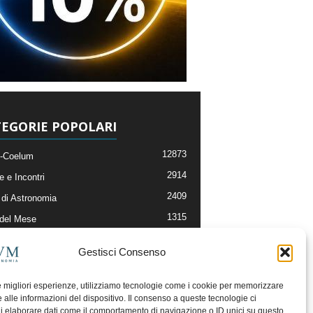
EGORIE POPOLARI
12873
-Coelum
2914
e e Incontri
2409
di Astronomia
1315
 del Mese
365
nomia, Astrofisica e Cosmologia
Gestisci Consenso
268
li e Risorse On-Line
192
og della Redazione
le migliori esperienze, utilizziamo tecnologie come i cookie per memorizzare
 alle informazioni del dispositivo. Il consenso a queste tecnologie ci
i elaborare dati come il comportamento di navigazione o ID unici su questo