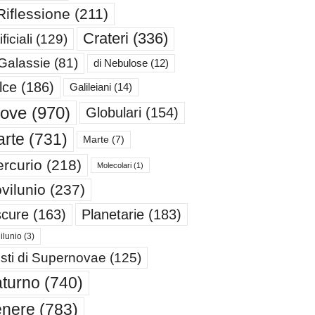
Riflessione
(211)
Crateri
(336)
ificiali
(129)
 Galassie
(81)
di Nebulose
(12)
lce
(186)
Galileiani
(14)
iove
(970)
Globulari
(154)
rte
(731)
Marte
(7)
rcurio
(218)
Molecolari
(1)
vilunio
(237)
cure
(163)
Planetarie
(183)
ilunio
(3)
sti di Supernovae
(125)
turno
(740)
enere
(783)