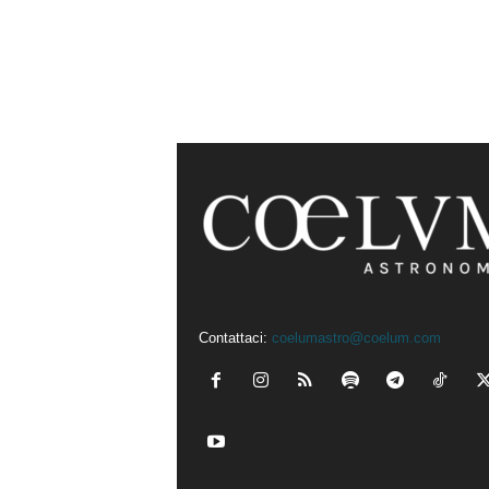
Contattaci:
coelumastro@coelum.com