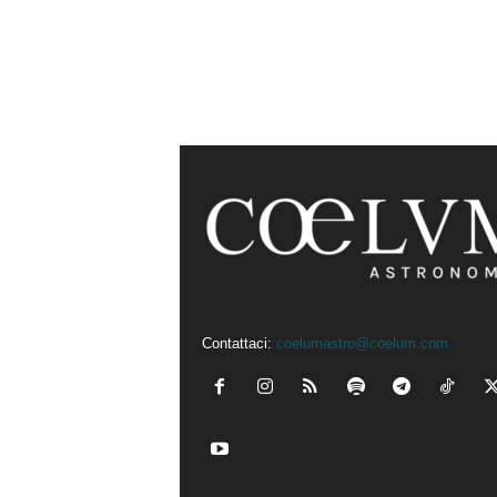
Contattaci:
coelumastro@coelum.com