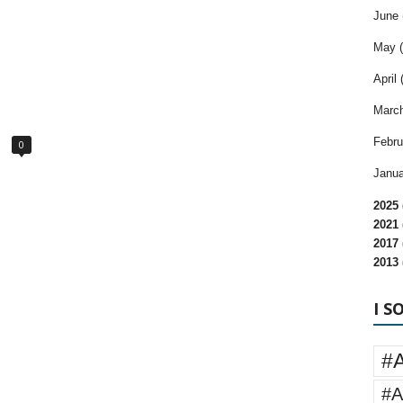
June 
May (
April 
March
Febru
0
Janua
2025 
2021 
2017 
2013 
I S
#
#A