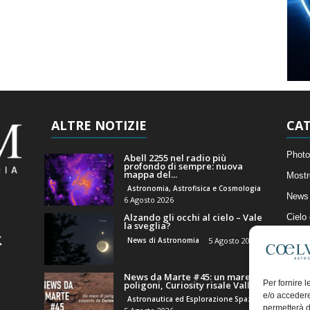
ALTRE NOTIZIE
CAT
Photo
Abell 2255 nel radio più
profondo di sempre: nuova
mappa del...
Mostr
Astronomia, Astrofisica e Cosmologia
News 
6 Agosto 2026
Alzando gli occhi al cielo – Vale
Cielo
la sveglia?
Astro
News di Astronomia
5 Agosto 2026
Artico
News da Marte #45: un mare di
Il Bl
Per fornire 
poligoni, Curiosity risale Valle...
e/o accedere
Astronautica ed Esplorazione Spaziale
permetterà d