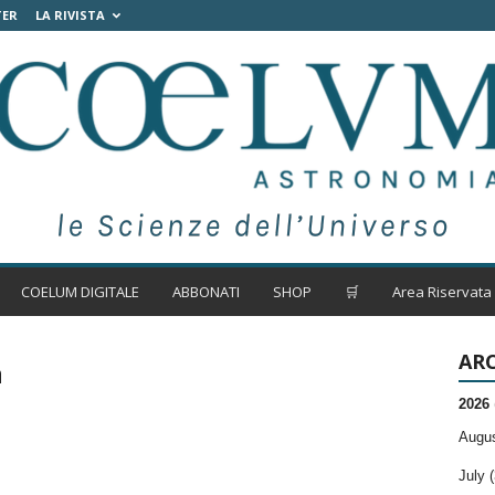
TER
LA RIVISTA
COELUM DIGITALE
ABBONATI
SHOP
🛒
Area Riservata
ARC
a
2026
Augus
July (