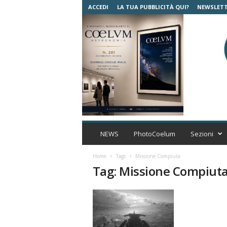
ACCEDI
LA TUA PUBBLICITÀ QUI?
NEWSLET
C
o
NEWS
PhotoCoelum
Sezioni
e
l
Home
Tags
Missione Compiuta
u
Tag: Missione Compiut
m
A
s
t
r
o