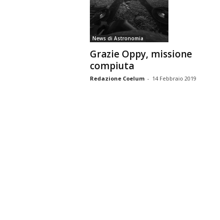
n
o
m
News di Astronomia
i
Grazie Oppy, missione
a
compiuta
Redazione Coelum
-
14 Febbraio 2019