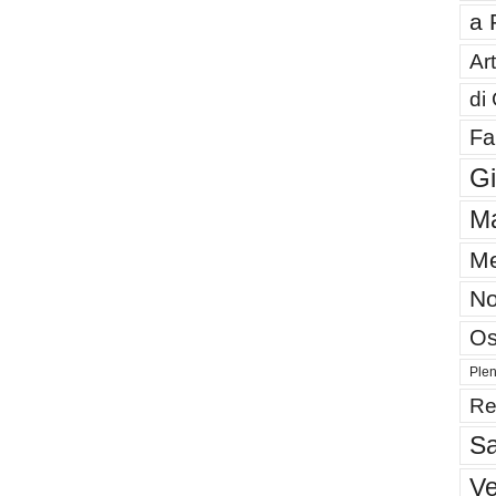
a 
Art
di
Fa
G
Ma
Me
No
Os
Plen
Re
Sa
V