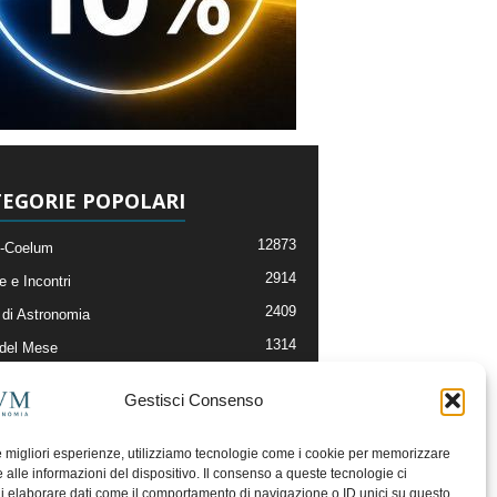
EGORIE POPOLARI
12873
-Coelum
2914
e e Incontri
2409
di Astronomia
1314
 del Mese
365
nomia, Astrofisica e Cosmologia
Gestisci Consenso
268
li e Risorse On-Line
192
og della Redazione
le migliori esperienze, utilizziamo tecnologie come i cookie per memorizzare
 alle informazioni del dispositivo. Il consenso a queste tecnologie ci
i elaborare dati come il comportamento di navigazione o ID unici su questo