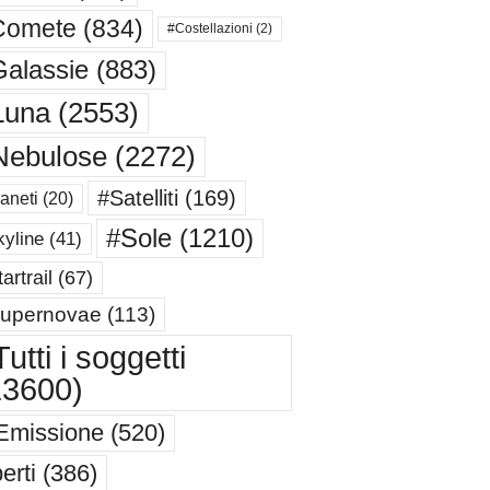
Comete
(834)
#Costellazioni
(2)
alassie
(883)
Luna
(2553)
Nebulose
(2272)
#Satelliti
(169)
aneti
(20)
#Sole
(1210)
yline
(41)
artrail
(67)
upernovae
(113)
utti i soggetti
13600)
Emissione
(520)
erti
(386)