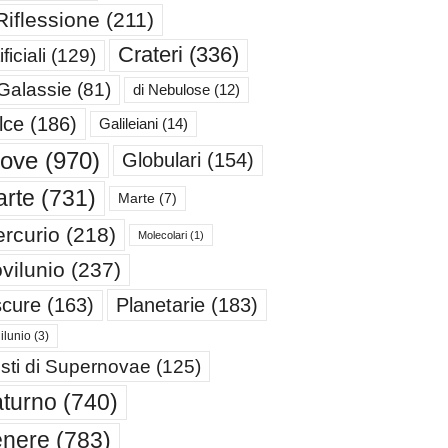
Riflessione
(211)
Crateri
(336)
ificiali
(129)
 Galassie
(81)
di Nebulose
(12)
lce
(186)
Galileiani
(14)
iove
(970)
Globulari
(154)
rte
(731)
Marte
(7)
rcurio
(218)
Molecolari
(1)
vilunio
(237)
cure
(163)
Planetarie
(183)
ilunio
(3)
sti di Supernovae
(125)
turno
(740)
enere
(783)