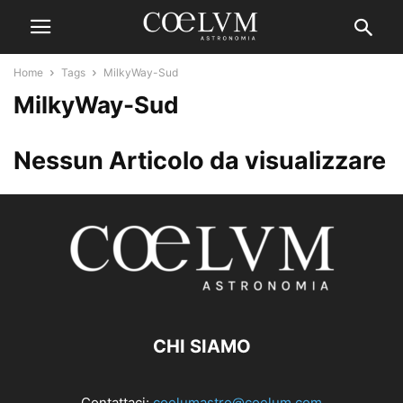
Home
Tags
MilkyWay-Sud
MilkyWay-Sud
Nessun Articolo da visualizzare
CHI SIAMO
Contattaci:
coelumastro@coelum.com