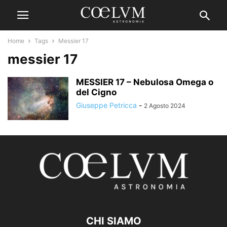
Home
Tags
Messier 17
messier 17
MESSIER 17 – Nebulosa Omega o
del Cigno
Giuseppe Petricca
-
2 Agosto 2024
CHI SIAMO