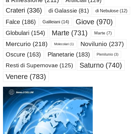
Crateri
(336)
di Galassie
(81)
di Nebulose
(12)
Giove
(970)
Falce
(186)
Galileiani
(14)
Marte
(731)
Globulari
(154)
Marte
(7)
Mercurio
(218)
Novilunio
(237)
Molecolari
(1)
Oscure
(163)
Planetarie
(183)
Plenilunio
(3)
Saturno
(740)
Resti di Supernovae
(125)
Venere
(783)