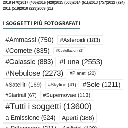
2018 (470)
2017 (406)
2016 (428)
2015 (503)
2014 (611)
2013 (757)
2012 (724)
2011 (518)
2010 (229)
2009 (21)
I SOGGETTI PIÙ FOTOGRAFATI
#Ammassi
(750)
#Asteroidi
(183)
#Comete
(835)
#Costellazioni
(2)
#Luna
(2553)
#Galassie
(883)
#Nebulose
(2273)
#Pianeti
(20)
#Sole
(1211)
#Satelliti
(169)
#Skyline
(41)
#Supernovae
(113)
#Startrail
(67)
#Tutti i soggetti
(13600)
a Emissione
(524)
Aperti
(386)
a Riflessione
(211)
Artificiali
(129)