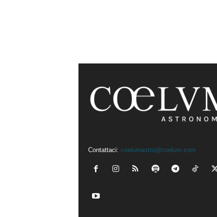
Contattaci:
coelumastro@coelum.com