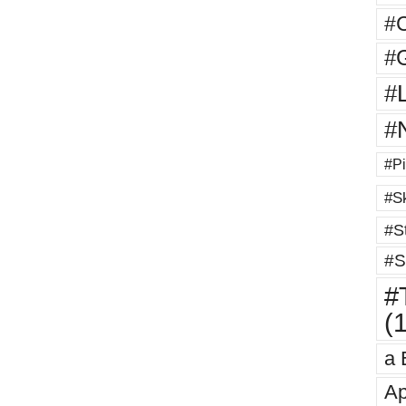
#
#G
#
#
#Pi
#Sk
#St
#S
#T
(
a 
Ap