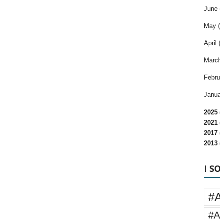
June 
May (
April 
March
Febru
Janua
2025 
2021 
2017 
2013 
I S
#
#A