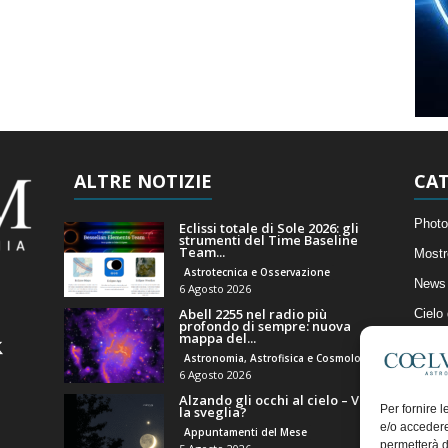
ALTRE NOTIZIE
CAT
Photo
Eclissi totale di Sole 2026: gli
strumenti del Time Baseline
Team...
Mostr
Astrotecnica e Osservazione
News 
6 Agosto 2026
Abell 2255 nel radio più
Cielo
profondo di sempre: nuova
mappa del...
Astro
Astronomia, Astrofisica e Cosmologia
Artico
6 Agosto 2026
Alzando gli occhi al cielo – Vale
Il Bl
Per fornire 
la sveglia?
e/o accedere
Appuntamenti del Mese
permetterà d