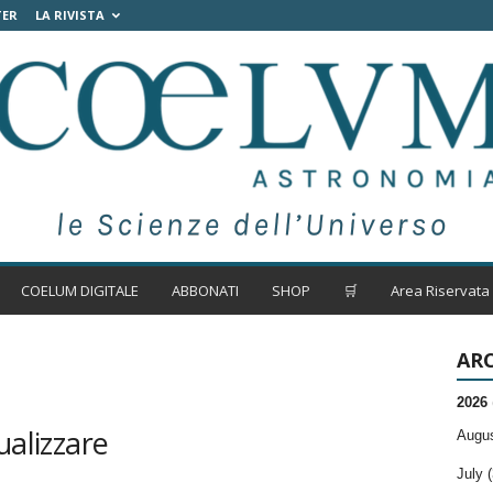
TER
LA RIVISTA
COELUM DIGITALE
ABBONATI
SHOP
🛒
Area Riservata
ARC
2026
ualizzare
Augus
July (