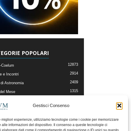
EGORIE POPOLARI
12873
-Coelum
2914
e e Incontri
2409
di Astronomia
1315
 del Mese
365
nomia, Astrofisica e Cosmologia
Gestisci Consenso
268
li e Risorse On-Line
192
og della Redazione
le migliori esperienze, utilizziamo tecnologie come i cookie per memorizzare
 alle informazioni del dispositivo. Il consenso a queste tecnologie ci
i elaborare dati come il comportamento di navigazione o ID unici su questo