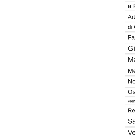
a 
Art
di
Fa
G
Ma
Me
No
Os
Plen
Re
Sa
V