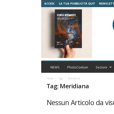
ACCEDI
LA TUA PUBBLICITÀ QUI?
NEWSLET
C
o
NEWS
PhotoCoelum
Sezioni
e
l
Home
Tags
Meridiana
u
Tag: Meridiana
m
A
s
Nessun Articolo da vis
t
r
o