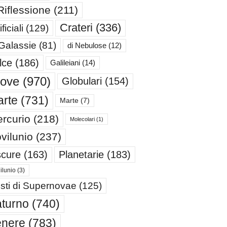
Riflessione
(211)
Crateri
(336)
ificiali
(129)
 Galassie
(81)
di Nebulose
(12)
lce
(186)
Galileiani
(14)
iove
(970)
Globulari
(154)
rte
(731)
Marte
(7)
rcurio
(218)
Molecolari
(1)
vilunio
(237)
cure
(163)
Planetarie
(183)
ilunio
(3)
sti di Supernovae
(125)
turno
(740)
enere
(783)