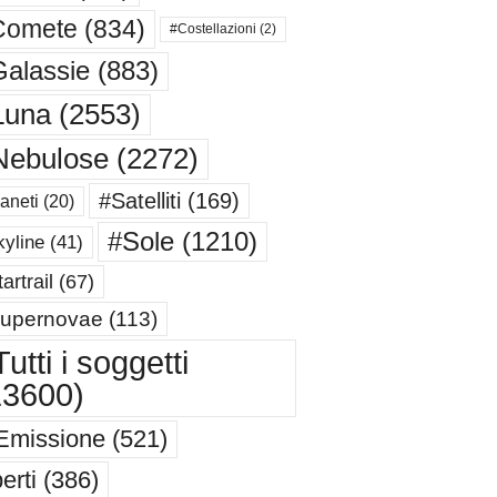
Comete
(834)
#Costellazioni
(2)
alassie
(883)
Luna
(2553)
Nebulose
(2272)
#Satelliti
(169)
aneti
(20)
#Sole
(1210)
yline
(41)
artrail
(67)
upernovae
(113)
utti i soggetti
13600)
Emissione
(521)
erti
(386)