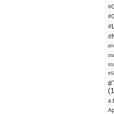
#
#G
#
#
#Pi
#Sk
#St
#S
#T
(
a 
Ap