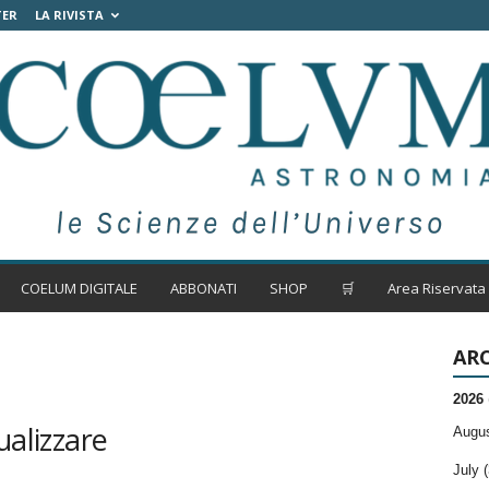
TER
LA RIVISTA
COELUM DIGITALE
ABBONATI
SHOP
🛒
Area Riservata
ARC
2026
ualizzare
Augus
July (