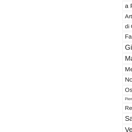
a 
Art
di
Fa
G
Ma
Me
No
Os
Plen
Re
Sa
V