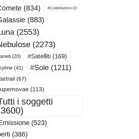
Comete
(834)
#Costellazioni
(2)
alassie
(883)
Luna
(2553)
Nebulose
(2273)
#Satelliti
(169)
aneti
(20)
#Sole
(1211)
yline
(41)
artrail
(67)
upernovae
(113)
utti i soggetti
13600)
Emissione
(523)
erti
(386)