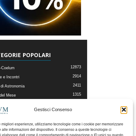
EGORIE POPOLARI
12873
-Coelum
2914
e e Incontri
2411
di Astronomia
1315
 del Mese
365
nomia, Astrofisica e Cosmologia
Gestisci Consenso
268
li e Risorse On-Line
192
og della Redazione
le migliori esperienze, utilizziamo tecnologie come i cookie per memorizzare
 alle informazioni del dispositivo. Il consenso a queste tecnologie ci
i elaborare dati come il comportamento di navigazione o ID unici su questo