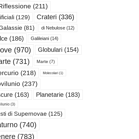
Riflessione
(211)
Crateri
(336)
ificiali
(129)
 Galassie
(81)
di Nebulose
(12)
lce
(186)
Galileiani
(14)
iove
(970)
Globulari
(154)
rte
(731)
Marte
(7)
rcurio
(218)
Molecolari
(1)
vilunio
(237)
cure
(163)
Planetarie
(183)
ilunio
(3)
sti di Supernovae
(125)
turno
(740)
enere
(783)