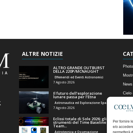
ALTRE NOTIZIE
CAT
Photo
ALTRO GRANDE OUTBURST
DELLA 220P/MCNAUGHT
Mostr
Effemeridi ed Eventi Astronomici
7 Agosto 2026
News 
Il futuro dell’esplorazione
Cielo
lunare passa per l’Etna
Astro
Astronautica ed Esplorazione Spaziale
7 Agosto 2026
Artico
Eclissi totale di Sole 2026: gli
Il Bl
Per fornire 
strumenti del Time Baseline
Team...
e/o accedere
Astrotecnica e Osservazione
permetterà d