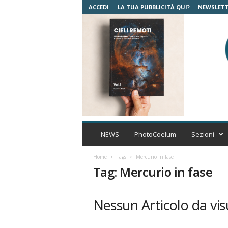
ACCEDI
LA TUA PUBBLICITÀ QUI?
NEWSLET
C
o
NEWS
PhotoCoelum
Sezioni
e
l
Home
Tags
Mercurio in fase
u
Tag: Mercurio in fase
m
A
s
Nessun Articolo da vis
t
r
o