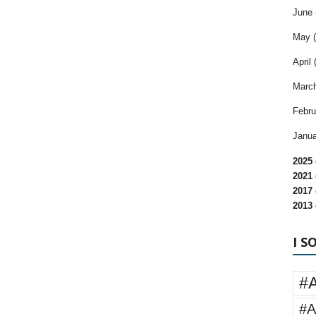
June 
May (
April 
March
Febru
Janua
2025 
2021 
2017 
2013 
I S
#
#A