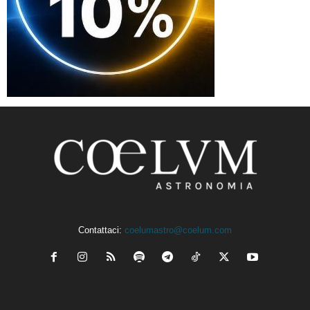
Contattaci:
coelumastro@coelum.com