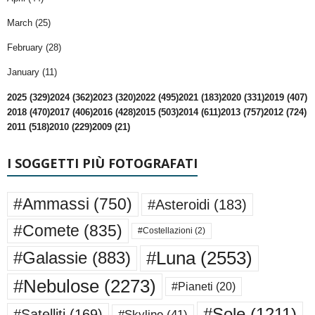
March (25)
February (28)
January (11)
2025 (329)
2024 (362)
2023 (320)
2022 (495)
2021 (183)
2020 (331)
2019 (407)
2018 (470)
2017 (406)
2016 (428)
2015 (503)
2014 (611)
2013 (757)
2012 (724)
2011 (518)
2010 (229)
2009 (21)
I SOGGETTI PIÙ FOTOGRAFATI
#Ammassi
(750)
#Asteroidi
(183)
#Comete
(835)
#Costellazioni
(2)
#Luna
(2553)
#Galassie
(883)
#Nebulose
(2273)
#Pianeti
(20)
#Sole
(1211)
#Satelliti
(169)
#Skyline
(41)