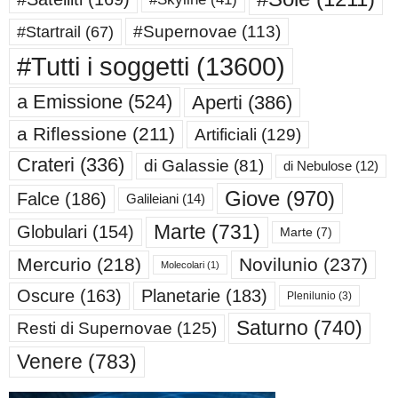
#Supernovae
(113)
#Startrail
(67)
#Tutti i soggetti
(13600)
a Emissione
(524)
Aperti
(386)
a Riflessione
(211)
Artificiali
(129)
Crateri
(336)
di Galassie
(81)
di Nebulose
(12)
Giove
(970)
Falce
(186)
Galileiani
(14)
Marte
(731)
Globulari
(154)
Marte
(7)
Mercurio
(218)
Novilunio
(237)
Molecolari
(1)
Oscure
(163)
Planetarie
(183)
Plenilunio
(3)
Saturno
(740)
Resti di Supernovae
(125)
Venere
(783)