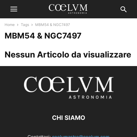
Home
Tags
MBM54 & NGC7497
MBM54 & NGC7497
Nessun Articolo da visualizzare
CHI SIAMO
Contattaci:
coelumastro@coelum.com