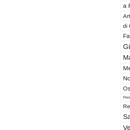
a 
Art
di
Fa
G
Ma
Me
No
Os
Plen
Re
Sa
V