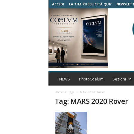
ACCEDI
LA TUA PUBBLICITÀ QUI?
NEWSLET
C
o
NEWS
PhotoCoelum
Sezioni
e
l
Home
Tags
MARS 2020 Rover
u
Tag: MARS 2020 Rover
m
A
s
t
r
o