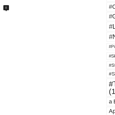
#
0
#G
#
#
#Pi
#Sk
#St
#S
#T
(
a 
Ap