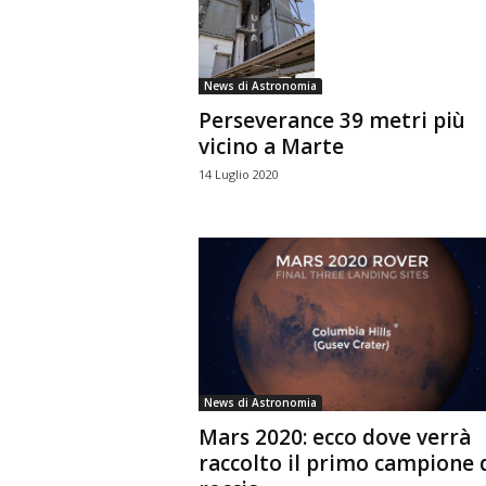
n
o
m
News di Astronomia
i
a
Perseverance 39 metri più
vicino a Marte
14 Luglio 2020
News di Astronomia
Mars 2020: ecco dove verrà
raccolto il primo campione 