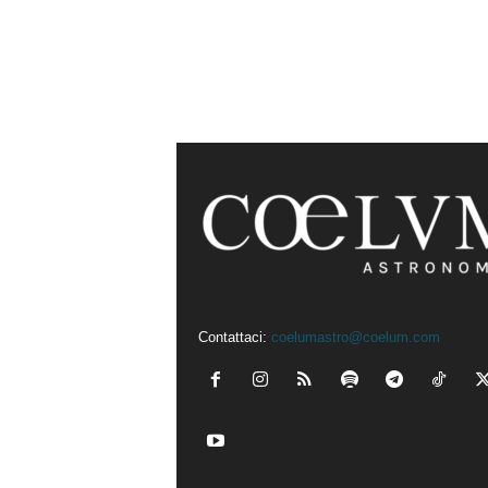
Contattaci:
coelumastro@coelum.com