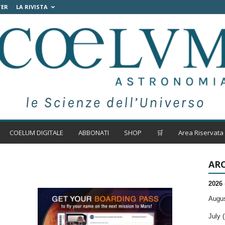
TER
LA RIVISTA
COELUM DIGITALE
ABBONATI
SHOP
🛒
Area Riservata
ARC
2026
Augus
July (