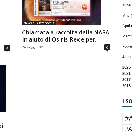
June 
May (
News di Astronomia
April 
Chiamata a raccolta dalla NASA
March
in aiuto di Osiris-Rex e per...
Febru
24 Maggio 2019
0
0
Janua
2025 
2021 
2017 
2013 
I S
#
di
#A