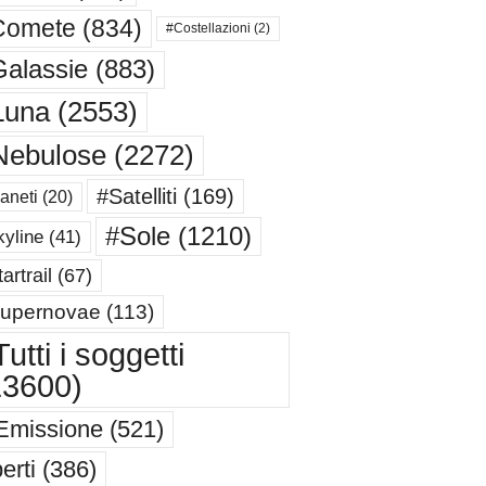
Comete
(834)
#Costellazioni
(2)
alassie
(883)
Luna
(2553)
Nebulose
(2272)
#Satelliti
(169)
aneti
(20)
#Sole
(1210)
yline
(41)
artrail
(67)
upernovae
(113)
utti i soggetti
13600)
Emissione
(521)
erti
(386)