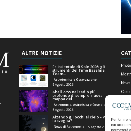
ALTRE NOTIZIE
CAT
Photo
Eclissi totale di Sole 2026: gli
strumenti del Time Baseline
Team...
Mostr
Astrotecnica e Osservazione
News 
6 Agosto 2026
Abell 2255 nel radio più
Cielo
profondo di sempre: nuova
mappa del...
Astro
Astronomia, Astrofisica e Cosmologia
Artico
6 Agosto 2026
Alzando gli occhi al cielo – Vale
Il Bl
Per fornire 
la sveglia?
e/o accedere
News di Astronomia
5 Agosto 2026
permetterà d