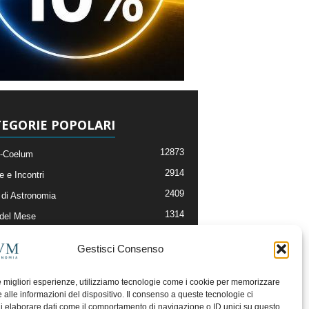
EGORIE POPOLARI
12873
-Coelum
2914
e e Incontri
2409
di Astronomia
1314
 del Mese
365
nomia, Astrofisica e Cosmologia
Gestisci Consenso
268
li e Risorse On-Line
192
og della Redazione
le migliori esperienze, utilizziamo tecnologie come i cookie per memorizzare
 alle informazioni del dispositivo. Il consenso a queste tecnologie ci
i elaborare dati come il comportamento di navigazione o ID unici su questo