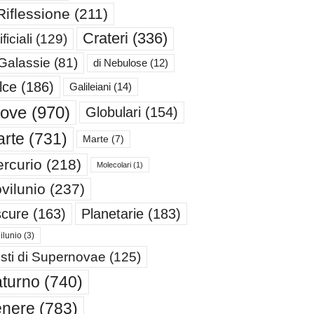
Riflessione
(211)
Crateri
(336)
ificiali
(129)
 Galassie
(81)
di Nebulose
(12)
lce
(186)
Galileiani
(14)
iove
(970)
Globulari
(154)
rte
(731)
Marte
(7)
rcurio
(218)
Molecolari
(1)
vilunio
(237)
cure
(163)
Planetarie
(183)
ilunio
(3)
sti di Supernovae
(125)
turno
(740)
enere
(783)