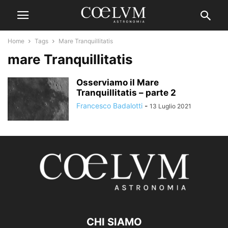
Home
Tags
Mare Tranquillitatis
mare Tranquillitatis
Osserviamo il Mare
Tranquillitatis – parte 2
Francesco Badalotti
-
13 Luglio 2021
CHI SIAMO