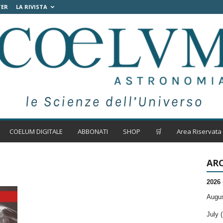
TER
LA RIVISTA
COELUM DIGITALE
ABBONATI
SHOP
🛒
Area Riservata
ARC
2026
Augus
July (