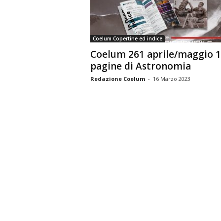
n
o
m
Coelum Copertine ed indice
i
Coelum 261 aprile/maggio 
a
pagine di Astronomia
Redazione Coelum
-
16 Marzo 2023