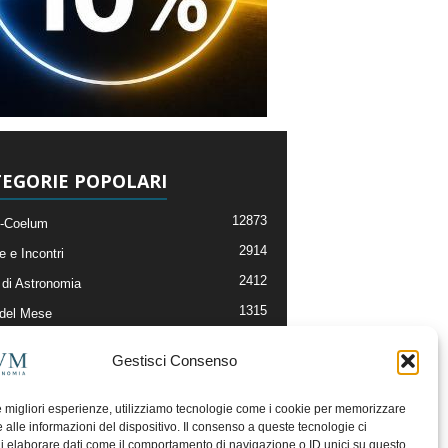
EGORIE POPOLARI
12873
-Coelum
2914
e e Incontri
2412
di Astronomia
1315
 del Mese
365
nomia, Astrofisica e Cosmologia
Gestisci Consenso
268
li e Risorse On-Line
192
og della Redazione
le migliori esperienze, utilizziamo tecnologie come i cookie per memorizzare
 alle informazioni del dispositivo. Il consenso a queste tecnologie ci
i elaborare dati come il comportamento di navigazione o ID unici su questo