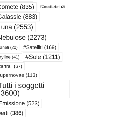
Comete
(835)
#Costellazioni
(2)
alassie
(883)
Luna
(2553)
Nebulose
(2273)
#Satelliti
(169)
aneti
(20)
#Sole
(1211)
yline
(41)
artrail
(67)
upernovae
(113)
utti i soggetti
13600)
Emissione
(523)
erti
(386)