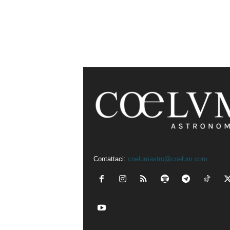
Contattaci:
coelumastro@coelum.com