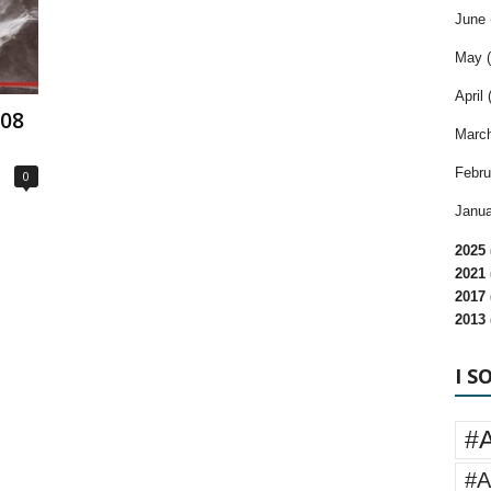
June 
May (
April 
108
March
Febru
0
Janua
2025 
2021 
2017 
2013 
I S
#
#A