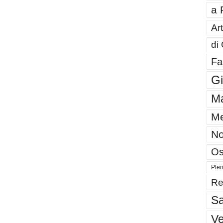
a 
Art
di
Fa
G
Ma
Me
No
Os
Plen
Re
Sa
V