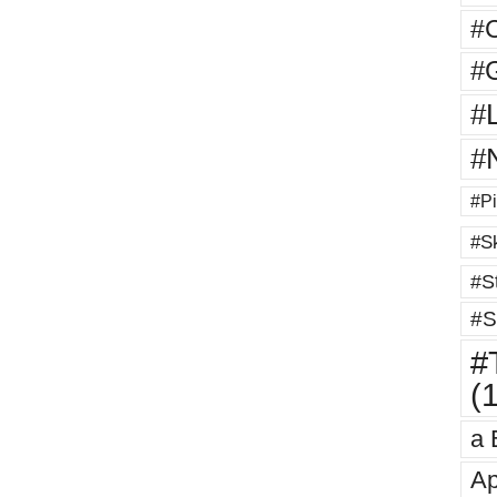
#
#G
#
#
#Pi
#Sk
#St
#S
#T
(
a 
Ap