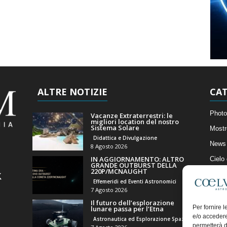
ALTRE NOTIZIE
CAT
Photo
Vacanze Extraterrestri: le
migliori location del nostro
Sistema Solare
Mostr
Didattica e Divulgazione
News 
8 Agosto 2026
IN AGGIORNAMENTO: ALTRO
Cielo
GRANDE OUTBURST DELLA
220P/MCNAUGHT
Astro
Effemeridi ed Eventi Astronomici
Artico
7 Agosto 2026
Il futuro dell’esplorazione
Il Bl
Per fornire 
lunare passa per l’Etna
e/o accedere
Astronautica ed Esplorazione Spaziale
permetterà d