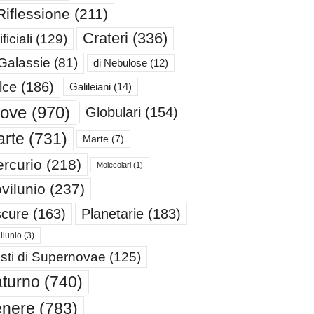
Riflessione
(211)
Crateri
(336)
ificiali
(129)
 Galassie
(81)
di Nebulose
(12)
lce
(186)
Galileiani
(14)
iove
(970)
Globulari
(154)
rte
(731)
Marte
(7)
rcurio
(218)
Molecolari
(1)
vilunio
(237)
cure
(163)
Planetarie
(183)
ilunio
(3)
sti di Supernovae
(125)
turno
(740)
enere
(783)