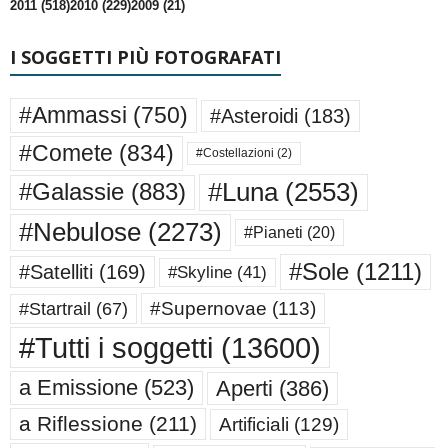
2011 (518)
2010 (229)
2009 (21)
I SOGGETTI PIÙ FOTOGRAFATI
#Ammassi
(750)
#Asteroidi
(183)
#Comete
(834)
#Costellazioni
(2)
#Luna
(2553)
#Galassie
(883)
#Nebulose
(2273)
#Pianeti
(20)
#Sole
(1211)
#Satelliti
(169)
#Skyline
(41)
#Supernovae
(113)
#Startrail
(67)
#Tutti i soggetti
(13600)
a Emissione
(523)
Aperti
(386)
a Riflessione
(211)
Artificiali
(129)