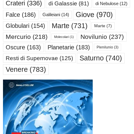
Crateri
(336)
di Galassie
(81)
di Nebulose
(12)
Giove
(970)
Falce
(186)
Galileiani
(14)
Marte
(731)
Globulari
(154)
Marte
(7)
Mercurio
(218)
Novilunio
(237)
Molecolari
(1)
Oscure
(163)
Planetarie
(183)
Plenilunio
(3)
Saturno
(740)
Resti di Supernovae
(125)
Venere
(783)