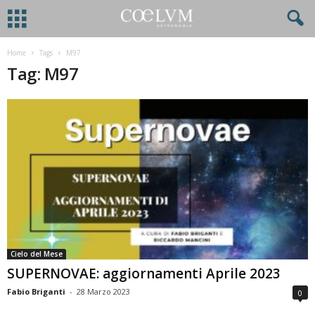
Home
Tags
M97
Tag: M97
Cielo del Mese
SUPERNOVAE: aggiornamenti Aprile 2023
Fabio Briganti
-
28 Marzo 2023
0