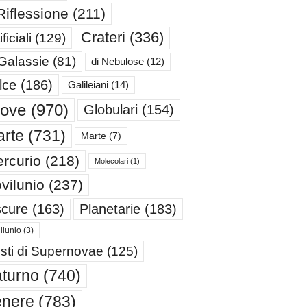
Riflessione
(211)
Crateri
(336)
ificiali
(129)
 Galassie
(81)
di Nebulose
(12)
lce
(186)
Galileiani
(14)
iove
(970)
Globulari
(154)
rte
(731)
Marte
(7)
rcurio
(218)
Molecolari
(1)
vilunio
(237)
cure
(163)
Planetarie
(183)
ilunio
(3)
sti di Supernovae
(125)
turno
(740)
enere
(783)