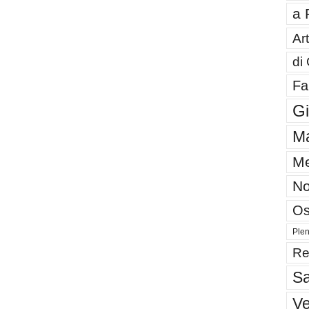
a 
Art
di
Fa
G
Ma
Me
No
Os
Plen
Re
Sa
V