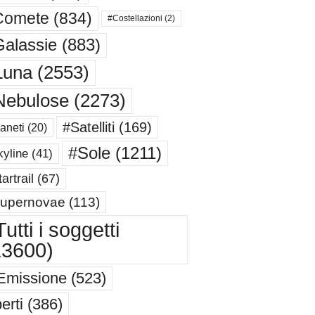
Comete
(834)
#Costellazioni
(2)
alassie
(883)
Luna
(2553)
Nebulose
(2273)
#Satelliti
(169)
aneti
(20)
#Sole
(1211)
yline
(41)
artrail
(67)
upernovae
(113)
utti i soggetti
13600)
Emissione
(523)
erti
(386)