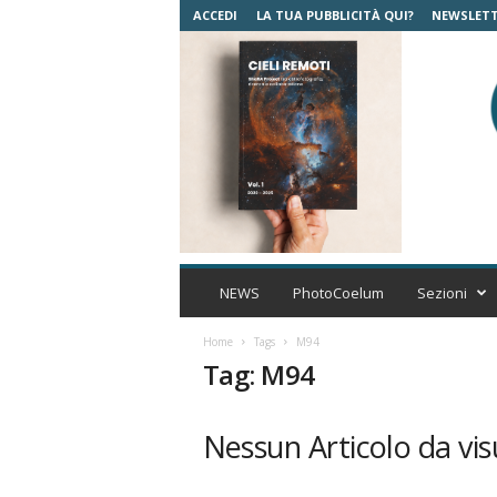
ACCEDI
LA TUA PUBBLICITÀ QUI?
NEWSLET
C
o
NEWS
PhotoCoelum
Sezioni
e
l
Home
Tags
M94
u
Tag: M94
m
A
s
Nessun Articolo da vis
t
r
o