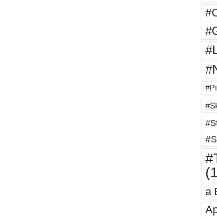
#
#G
#
#
#Pi
#Sk
#St
#S
#T
(
a 
Ap