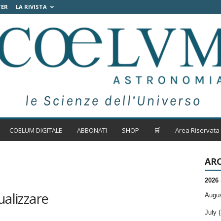
TER
LA RIVISTA
COELUM DIGITALE
ABBONATI
SHOP
🛒
Area Riservata
ARC
2026
ualizzare
Augus
July (