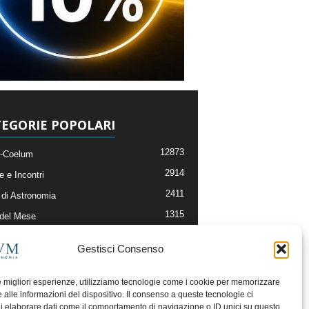
EGORIE POPOLARI
12873
-Coelum
2914
e e Incontri
2411
di Astronomia
1315
 del Mese
365
nomia, Astrofisica e Cosmologia
Gestisci Consenso
268
li e Risorse On-Line
192
og della Redazione
le migliori esperienze, utilizziamo tecnologie come i cookie per memorizzare
 alle informazioni del dispositivo. Il consenso a queste tecnologie ci
i elaborare dati come il comportamento di navigazione o ID unici su questo