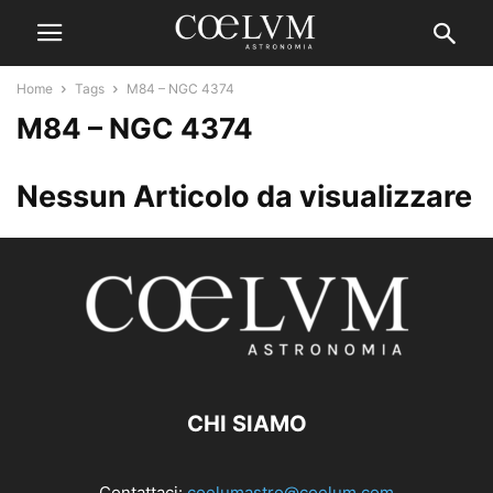
Home
Tags
M84 – NGC 4374
M84 – NGC 4374
Nessun Articolo da visualizzare
CHI SIAMO
Contattaci:
coelumastro@coelum.com