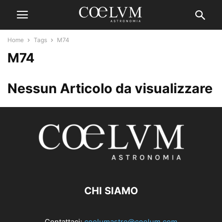
Home
Tags
M74
M74
Nessun Articolo da visualizzare
CHI SIAMO
Contattaci:
coelumastro@coelum.com