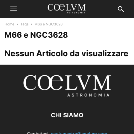
Home
Tags
M66 e NGC3628
M66 e NGC3628
Nessun Articolo da visualizzare
CHI SIAMO
Contattaci:
coelumastro@coelum.com