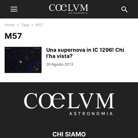
Home
Tags
M57
M57
Una supernova in IC 1296! Chi
l’ha vista?
26 Agosto 2013
CHI SIAMO