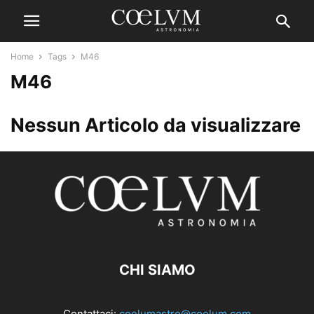
Home
Tags
M46
M46
Nessun Articolo da visualizzare
CHI SIAMO
Contattaci:
coelumastro@coelum.com