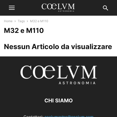
Home
Tags
M32 e M110
M32 e M110
Nessun Articolo da visualizzare
CHI SIAMO
Contattaci:
coelumastro@coelum.com