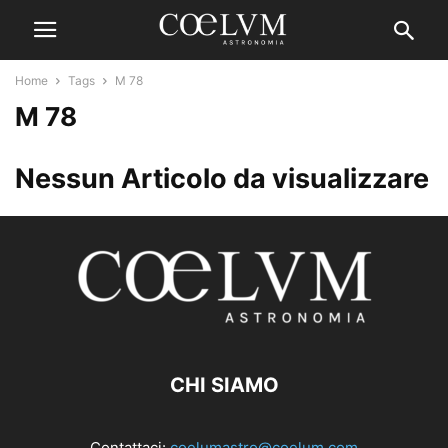
Home
Tags
M 78
M 78
Nessun Articolo da visualizzare
CHI SIAMO
Contattaci:
coelumastro@coelum.com