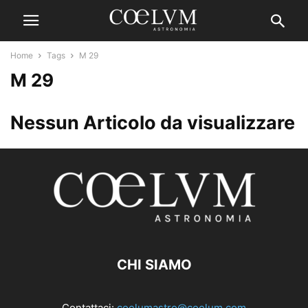
Home
Tags
M 29
M 29
Nessun Articolo da visualizzare
CHI SIAMO
Contattaci:
coelumastro@coelum.com