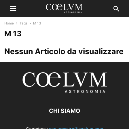
Home
Tags
M 13
M 13
Nessun Articolo da visualizzare
CHI SIAMO
Contattaci:
coelumastro@coelum.com