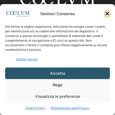
Gestisci Consenso
CHI SIAMO
Per fornire le migliori esperienze, utilizziamo tecnologie come i cookie
per memorizzare e/o accedere alle informazioni del dispositivo. Il
consenso a queste tecnologie ci permetterà di elaborare dati come il
comportamento di navigazione o ID unici su questo sito. Non
Contattaci:
coelumastro@coelum.com
acconsentire o ritirare il consenso può influire negativamente su alcune
caratteristiche e funzioni.
SEGUICI
Gestisci servizi
Accetta
Nega
Visualizza le preferenze
Cookie Policy
Dichiarazione sulla Privacy