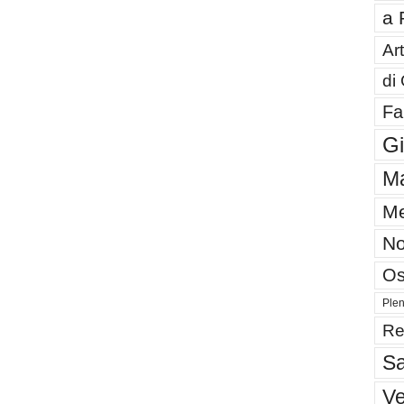
a 
Art
di
Fa
G
Ma
Me
No
Os
Plen
Re
Sa
V