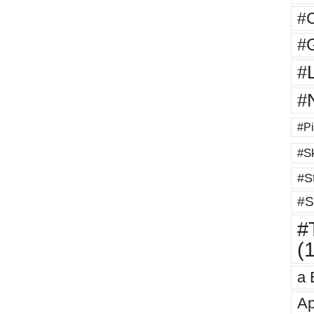
#
#G
#
#
#Pi
#Sk
#St
#S
#T
(
a 
Ap