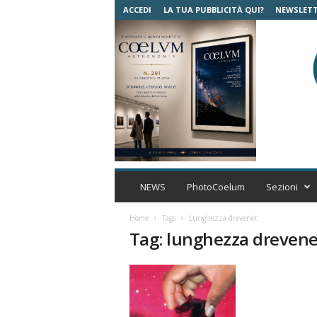
ACCEDI
LA TUA PUBBLICITÀ QUI?
NEWSLET
C
o
NEWS
PhotoCoelum
Sezioni
e
l
Home
Tags
Lunghezza drevenet
u
Tag: lunghezza drevene
m
A
s
t
r
o