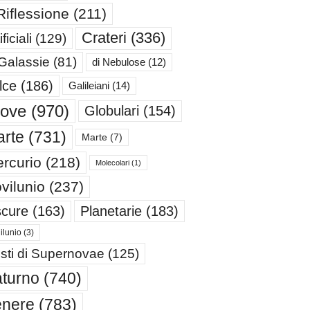
Riflessione
(211)
Crateri
(336)
ificiali
(129)
 Galassie
(81)
di Nebulose
(12)
lce
(186)
Galileiani
(14)
iove
(970)
Globulari
(154)
rte
(731)
Marte
(7)
rcurio
(218)
Molecolari
(1)
vilunio
(237)
cure
(163)
Planetarie
(183)
ilunio
(3)
sti di Supernovae
(125)
turno
(740)
enere
(783)