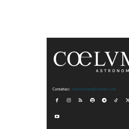
Contattaci:
coelumastro@coelum.com