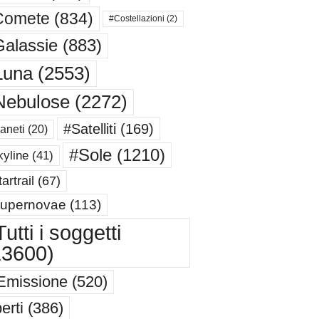
Comete
(834)
#Costellazioni
(2)
alassie
(883)
Luna
(2553)
Nebulose
(2272)
#Satelliti
(169)
aneti
(20)
#Sole
(1210)
yline
(41)
artrail
(67)
upernovae
(113)
utti i soggetti
13600)
Emissione
(520)
erti
(386)