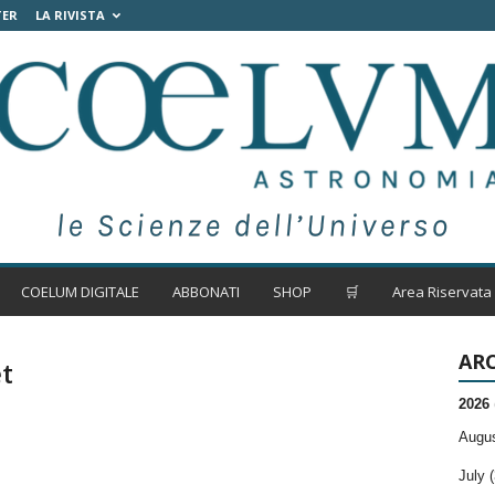
TER
LA RIVISTA
COELUM DIGITALE
ABBONATI
SHOP
🛒
Area Riservata
ARC
t
2026
Augus
July (