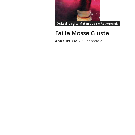
n
o
m
Quiz di Logica Matematica e Astronomia
i
Fai la Mossa Giusta
a
Anna D'Urso
-
1 Febbraio 2006