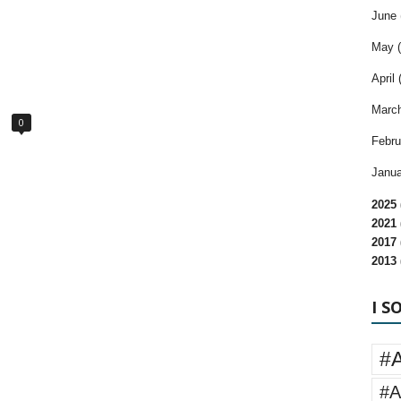
June 
May (
April 
March
0
Febru
Janua
2025 
2021 
2017 
2013 
I S
#
#A