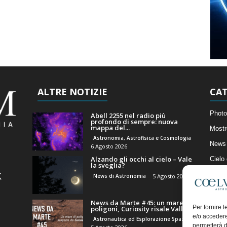
ALTRE NOTIZIE
CAT
Photo
Abell 2255 nel radio più
profondo di sempre: nuova
mappa del...
Mostr
Astronomia, Astrofisica e Cosmologia
News 
6 Agosto 2026
Alzando gli occhi al cielo – Vale
Cielo
la sveglia?
Astro
News di Astronomia
5 Agosto 2026
Artico
News da Marte #45: un mare di
Il Bl
Per fornire 
poligoni, Curiosity risale Valle...
e/o accedere
Astronautica ed Esplorazione Spaziale
permetterà d