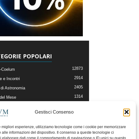
EGORIE POPOLARI
12873
-Coelum
2914
e e Incontri
2405
di Astronomia
1314
 del Mese
365
nomia, Astrofisica e Cosmologia
Gestisci Consenso
268
li e Risorse On-Line
192
og della Redazione
le migliori esperienze, utilizziamo tecnologie come i cookie per memorizzare
 alle informazioni del dispositivo. Il consenso a queste tecnologie ci
i elaborare dati come il comportamento di navigazione o ID unici su questo