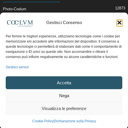
12873
Photo-Coelum
2914
Mostre e Incontri
Gestisci Consenso
2408
News di Astronomia
1314
Cielo del Mese
Per fornire le migliori esperienze, utilizziamo tecnologie come i cookie per
memorizzare e/o accedere alle informazioni del dispositivo. Il consenso a
364
Astronomia, Astrofisica e Cosmologia
queste tecnologie ci permetterà di elaborare dati come il comportamento di
268
Articoli e Risorse On-Line
navigazione o ID unici su questo sito. Non acconsentire o ritirare il
consenso può influire negativamente su alcune caratteristiche e funzioni.
192
Il Blog della Redazione
Gestisci servizi
Pubblicità:
ads@coelum.com
Accetta
Copyright © 1997 - 2024 vietata la riproduzione.
CF/P.IVA/VAT.C IT.01988340434
Nega
Privacy Policy
Termini e Condizioni di Vendita
Diritto di recesso
Visualizza le preferenze
Regolamento uso sezione PhotoCoelum
Regolamento Community e Aree di Discussione
Cookie Policy (UE)
Cookie Policy
Dichiarazione sulla Privacy