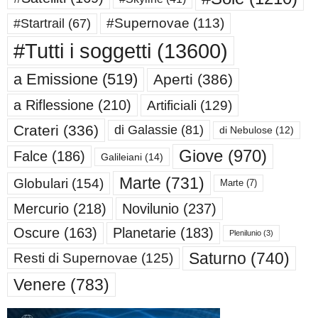
#Supernovae
(113)
#Startrail
(67)
#Tutti i soggetti
(13600)
a Emissione
(519)
Aperti
(386)
a Riflessione
(210)
Artificiali
(129)
Crateri
(336)
di Galassie
(81)
di Nebulose
(12)
Giove
(970)
Falce
(186)
Galileiani
(14)
Marte
(731)
Globulari
(154)
Marte
(7)
Mercurio
(218)
Novilunio
(237)
Oscure
(163)
Planetarie
(183)
Plenilunio
(3)
Saturno
(740)
Resti di Supernovae
(125)
Venere
(783)