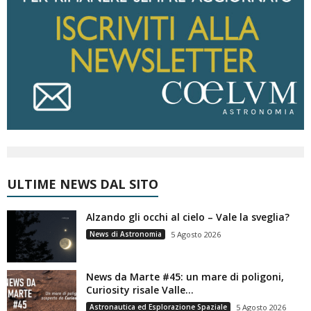
ULTIME NEWS DAL SITO
Alzando gli occhi al cielo – Vale la sveglia?
News di Astronomia
5 Agosto 2026
News da Marte #45: un mare di poligoni,
Curiosity risale Valle...
Astronautica ed Esplorazione Spaziale
5 Agosto 2026