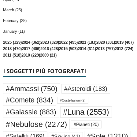
March (25)
February (28)
January (11)
2025 (329)
2024 (362)
2023 (320)
2022 (495)
2021 (183)
2020 (331)
2019 (407)
2018 (470)
2017 (406)
2016 (428)
2015 (503)
2014 (611)
2013 (757)
2012 (724)
2011 (518)
2010 (229)
2009 (21)
I SOGGETTI PIÙ FOTOGRAFATI
#Ammassi
(750)
#Asteroidi
(183)
#Comete
(834)
#Costellazioni
(2)
#Luna
(2553)
#Galassie
(883)
#Nebulose
(2272)
#Pianeti
(20)
#Sole
(1210)
#Satelliti
(169)
#Skyline
(41)