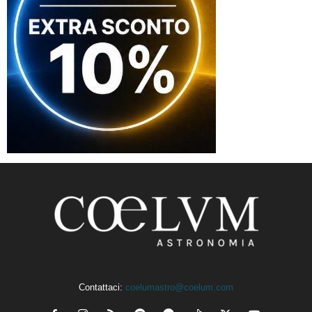
Contattaci:
coelumastro@coelum.com