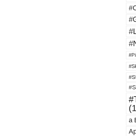
#
#G
#
#
#Pi
#Sk
#St
#S
#T
(
a 
Ap