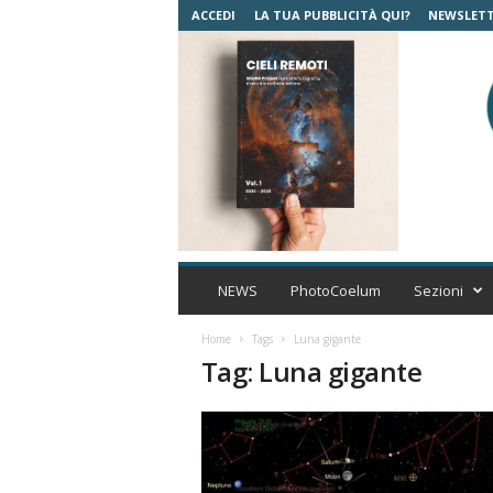
ACCEDI
LA TUA PUBBLICITÀ QUI?
NEWSLET
C
o
NEWS
PhotoCoelum
Sezioni
e
l
Home
Tags
Luna gigante
u
Tag: Luna gigante
m
A
s
t
r
o