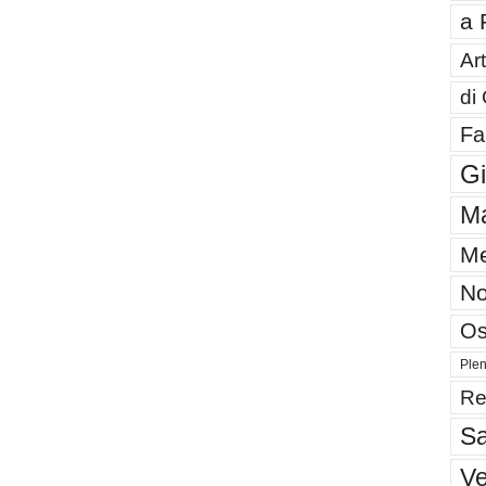
a 
Art
di
Fa
G
Ma
Me
No
Os
Plen
Re
Sa
V