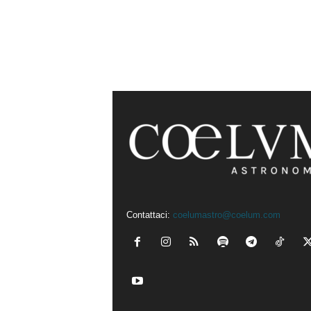
Contattaci:
coelumastro@coelum.com