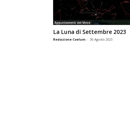
n
o
m
Appuntamenti del Mese
i
La Luna di Settembre 2023
a
Redazione Coelum
-
30 Agosto 2023