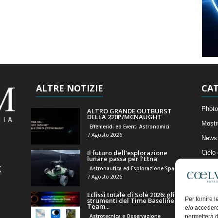
ALTRE NOTIZIE
CAT
Photo
ALTRO GRANDE OUTBURST
DELLA 220P/MCNAUGHT
Mostr
Effemeridi ed Eventi Astronomici
7 Agosto 2026
News 
Il futuro dell’esplorazione
Cielo
lunare passa per l’Etna
Astro
Astronautica ed Esplorazione Spaziale
7 Agosto 2026
Artico
Eclissi totale di Sole 2026: gli
Il Bl
Per fornire 
strumenti del Time Baseline
Team...
e/o accedere
Astrotecnica e Osservazione
permetterà d