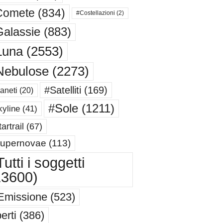
Comete
(834)
#Costellazioni
(2)
alassie
(883)
Luna
(2553)
Nebulose
(2273)
#Satelliti
(169)
aneti
(20)
#Sole
(1211)
yline
(41)
artrail
(67)
upernovae
(113)
utti i soggetti
13600)
Emissione
(523)
erti
(386)