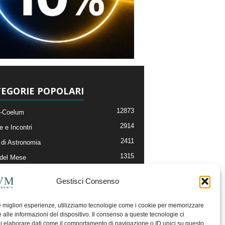
EGORIE POPOLARI
12873
-Coelum
2914
e e Incontri
2411
di Astronomia
1315
 del Mese
365
nomia, Astrofisica e Cosmologia
Gestisci Consenso
268
li e Risorse On-Line
192
og della Redazione
le migliori esperienze, utilizziamo tecnologie come i cookie per memorizzare
 alle informazioni del dispositivo. Il consenso a queste tecnologie ci
i elaborare dati come il comportamento di navigazione o ID unici su questo