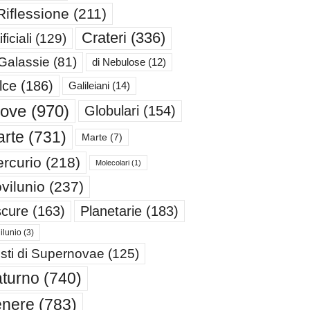
Riflessione
(211)
Crateri
(336)
ificiali
(129)
 Galassie
(81)
di Nebulose
(12)
lce
(186)
Galileiani
(14)
iove
(970)
Globulari
(154)
rte
(731)
Marte
(7)
rcurio
(218)
Molecolari
(1)
vilunio
(237)
cure
(163)
Planetarie
(183)
ilunio
(3)
sti di Supernovae
(125)
turno
(740)
enere
(783)