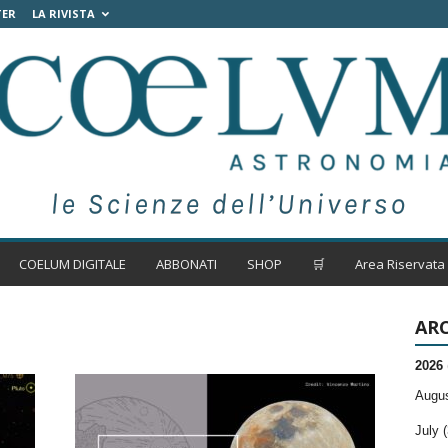
TER
LA RIVISTA
COELUM DIGITALE
ABBONATI
SHOP
🛒
Area Riservata
ARC
2026
Augus
July (