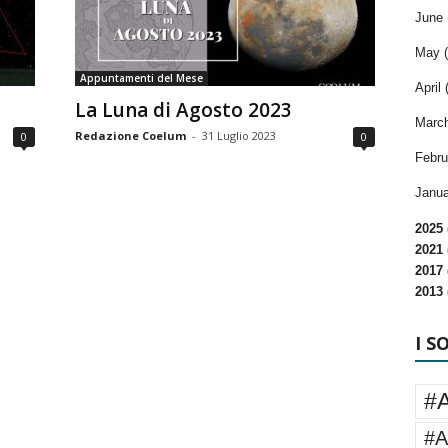
June 
May (
Appuntamenti del Mese
April 
La Luna di Agosto 2023
March
Redazione Coelum
-
31 Luglio 2023
0
0
Febru
Janua
2025 
2021 
2017 
2013 
I S
#
#A