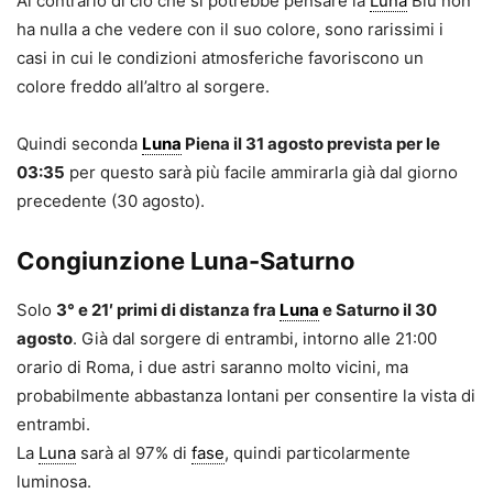
Al contrario di ciò che si potrebbe pensare la
Luna
Blu non
ha nulla a che vedere con il suo colore, sono rarissimi i
casi in cui le condizioni atmosferiche favoriscono un
colore freddo all’altro al sorgere.
Quindi seconda
Luna
Piena il 31 agosto prevista per le
03:35
per questo sarà più facile ammirarla già dal giorno
precedente (30 agosto).
Congiunzione Luna-Saturno
Solo
3° e 21′ primi di distanza fra
Luna
e Saturno il 30
agosto
. Già dal sorgere di entrambi, intorno alle 21:00
orario di Roma, i due astri saranno molto vicini, ma
probabilmente abbastanza lontani per consentire la vista di
entrambi.
La
Luna
sarà al 97% di
fase
, quindi particolarmente
luminosa.