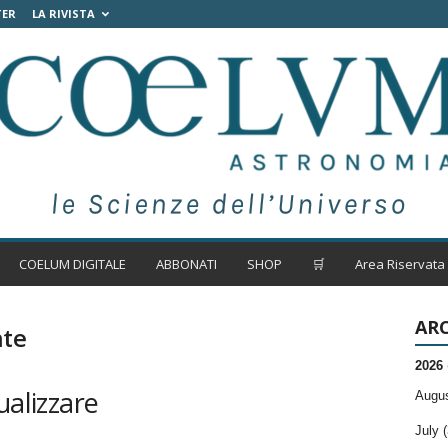
TER
LA RIVISTA
COELUM DIGITALE
ABBONATI
SHOP
🛒
Area Riservata
ARC
nte
2026
ualizzare
Augus
July (