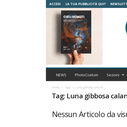
ACCEDI
LA TUA PUBBLICITÀ QUI?
NEWSLET
C
o
NEWS
PhotoCoelum
Sezioni
e
l
Home
Tags
Luna gibbosa calante
u
Tag: Luna gibbosa cala
m
A
s
Nessun Articolo da vis
t
r
o