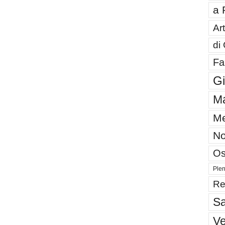
a 
Art
di
Fa
G
Ma
Me
No
Os
Plen
Re
Sa
V