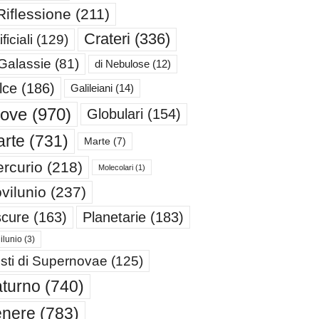
Riflessione
(211)
Crateri
(336)
ificiali
(129)
 Galassie
(81)
di Nebulose
(12)
lce
(186)
Galileiani
(14)
iove
(970)
Globulari
(154)
rte
(731)
Marte
(7)
rcurio
(218)
Molecolari
(1)
vilunio
(237)
cure
(163)
Planetarie
(183)
ilunio
(3)
sti di Supernovae
(125)
turno
(740)
enere
(783)