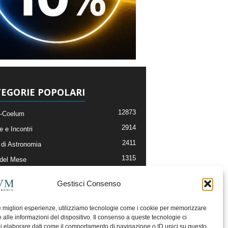
EGORIE POPOLARI
12873
-Coelum
2914
e e Incontri
2411
di Astronomia
1315
 del Mese
365
nomia, Astrofisica e Cosmologia
Gestisci Consenso
268
li e Risorse On-Line
192
og della Redazione
le migliori esperienze, utilizziamo tecnologie come i cookie per memorizzare
 alle informazioni del dispositivo. Il consenso a queste tecnologie ci
i elaborare dati come il comportamento di navigazione o ID unici su questo