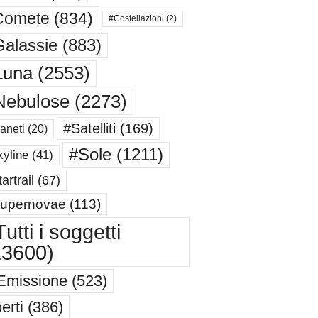
Comete
(834)
#Costellazioni
(2)
alassie
(883)
Luna
(2553)
Nebulose
(2273)
#Satelliti
(169)
aneti
(20)
#Sole
(1211)
yline
(41)
artrail
(67)
upernovae
(113)
utti i soggetti
13600)
Emissione
(523)
erti
(386)