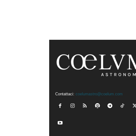
Contattaci:
coelumastro@coelum.com