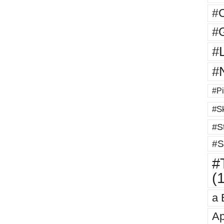
#
#G
#
#
#Pi
#Sk
#St
#S
#T
(
a 
Ap