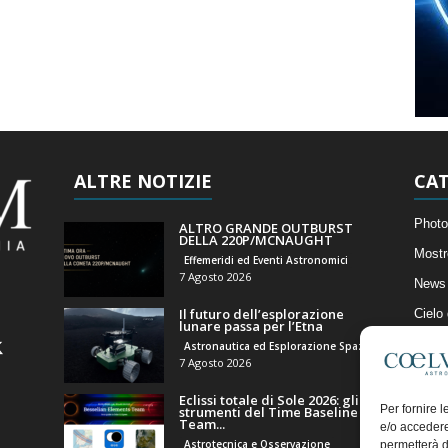
ALTRE NOTIZIE
CAT
Photo
ALTRO GRANDE OUTBURST
DELLA 220P/MCNAUGHT
Mostr
Effemeridi ed Eventi Astronomici
7 Agosto 2026
News 
Il futuro dell’esplorazione
Cielo
lunare passa per l’Etna
Astro
Astronautica ed Esplorazione Spaziale
7 Agosto 2026
Artico
Eclissi totale di Sole 2026: gli
Il Bl
Per fornire 
strumenti del Time Baseline
Team...
e/o accedere
Astrotecnica e Osservazione
permetterà d