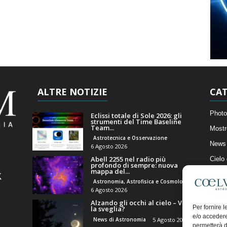
ALTRE NOTIZIE
CAT
Photo
Eclissi totale di Sole 2026: gli
strumenti del Time Baseline
Team...
Mostr
Astrotecnica e Osservazione
News 
6 Agosto 2026
Abell 2255 nel radio più
Cielo
profondo di sempre: nuova
mappa del...
Astro
Astronomia, Astrofisica e Cosmologia
Artico
6 Agosto 2026
Alzando gli occhi al cielo – Vale
Il Bl
Per fornire 
la sveglia?
e/o accedere
News di Astronomia
5 Agosto 2026
permetterà d