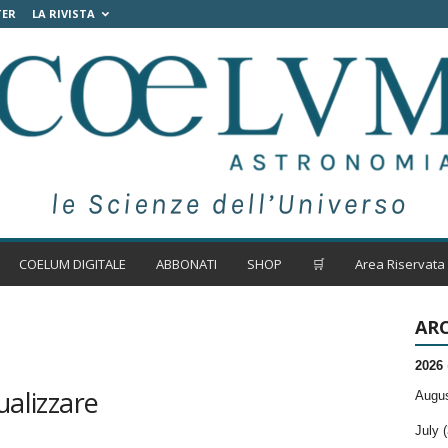
TER
LA RIVISTA
COELUM DIGITALE
ABBONATI
SHOP
🛒
Area Riservata
ARC
2026
ualizzare
Augus
July (