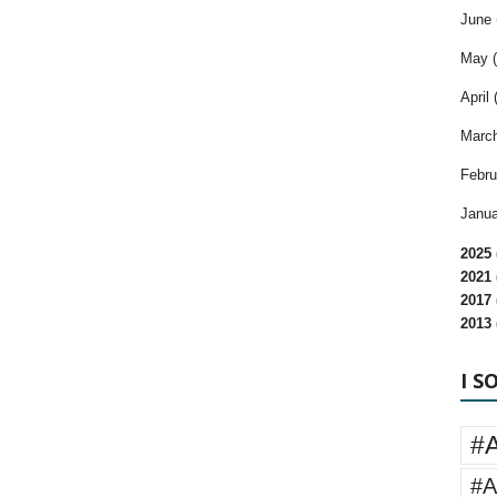
June 
May (
April 
March
Febru
Janua
2025 
2021 
2017 
2013 
I S
#
#A