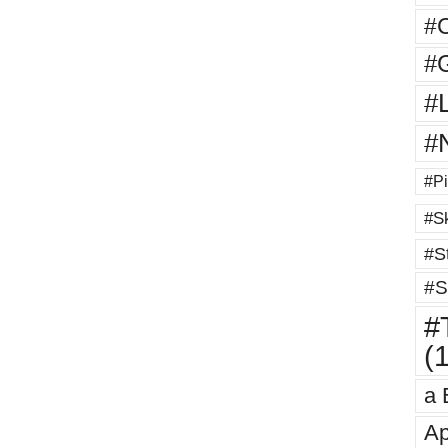
#
#G
#
#
#Pi
#Sk
#St
#S
#T
(
a 
Ap