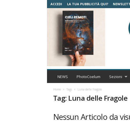
ACCEDI
LA TUA PUBBLICITÀ QUI?
NEWSLET
C
o
NEWS
PhotoCoelum
Sezioni
e
l
Home
Tags
Luna delle Fragole
u
Tag: Luna delle Fragole
m
A
s
Nessun Articolo da vis
t
r
o