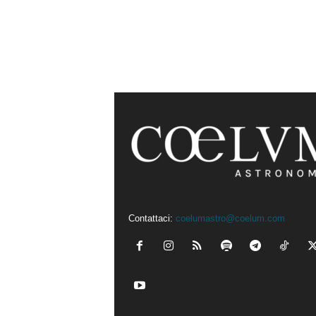
Contattaci:
coelumastro@coelum.com