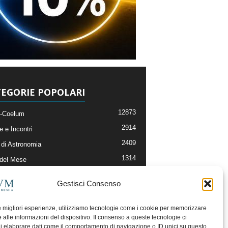
EGORIE POPOLARI
12873
-Coelum
2914
e e Incontri
2409
di Astronomia
1314
 del Mese
365
nomia, Astrofisica e Cosmologia
Gestisci Consenso
268
li e Risorse On-Line
192
og della Redazione
le migliori esperienze, utilizziamo tecnologie come i cookie per memorizzare
 alle informazioni del dispositivo. Il consenso a queste tecnologie ci
i elaborare dati come il comportamento di navigazione o ID unici su questo