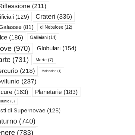
Riflessione
(211)
Crateri
(336)
ificiali
(129)
 Galassie
(81)
di Nebulose
(12)
lce
(186)
Galileiani
(14)
iove
(970)
Globulari
(154)
rte
(731)
Marte
(7)
rcurio
(218)
Molecolari
(1)
vilunio
(237)
cure
(163)
Planetarie
(183)
ilunio
(3)
sti di Supernovae
(125)
turno
(740)
enere
(783)