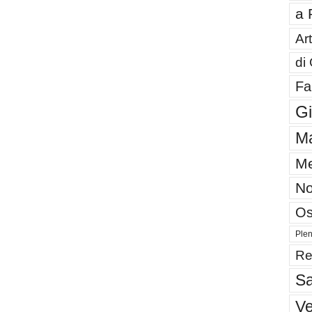
a 
Art
di
Fa
G
Ma
Me
No
Os
Plen
Re
Sa
V