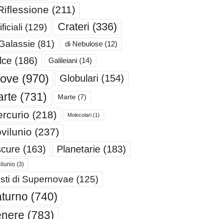
Riflessione
(211)
Crateri
(336)
ificiali
(129)
 Galassie
(81)
di Nebulose
(12)
lce
(186)
Galileiani
(14)
iove
(970)
Globulari
(154)
rte
(731)
Marte
(7)
rcurio
(218)
Molecolari
(1)
vilunio
(237)
cure
(163)
Planetarie
(183)
ilunio
(3)
sti di Supernovae
(125)
turno
(740)
enere
(783)