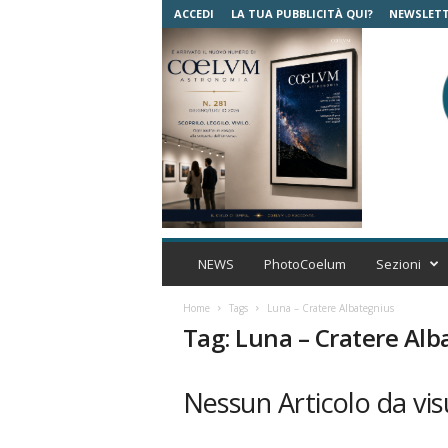
ACCEDI
LA TUA PUBBLICITÀ QUI?
NEWSLET
C
o
NEWS
PhotoCoelum
Sezioni
e
l
Home
Tags
Luna – Cratere Albategnius
u
Tag: Luna – Cratere Alb
m
A
s
Nessun Articolo da vis
t
r
o