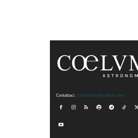
Contattaci:
coelumastro@coelum.com