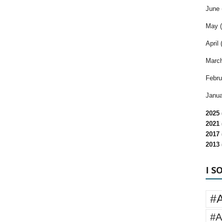
June 
May (
April 
March
Febru
Janua
2025 
2021 
2017 
2013 
I S
#
#A