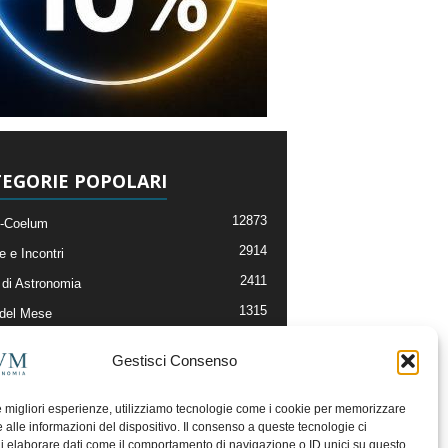
EGORIE POPOLARI
12873
-Coelum
2914
e e Incontri
2411
di Astronomia
1315
 del Mese
365
nomia, Astrofisica e Cosmologia
Gestisci Consenso
268
li e Risorse On-Line
192
og della Redazione
le migliori esperienze, utilizziamo tecnologie come i cookie per memorizzare
 alle informazioni del dispositivo. Il consenso a queste tecnologie ci
i elaborare dati come il comportamento di navigazione o ID unici su questo