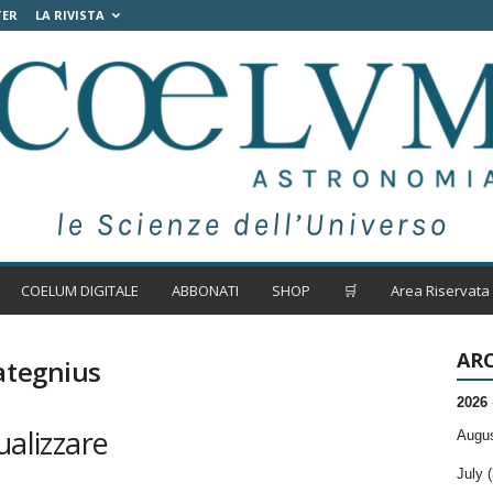
TER
LA RIVISTA
COELUM DIGITALE
ABBONATI
SHOP
🛒
Area Riservata
ARC
ategnius
2026
ualizzare
Augus
July (