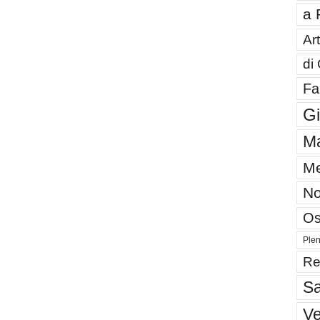
a 
Art
di
Fa
G
Ma
Me
No
Os
Plen
Re
Sa
V