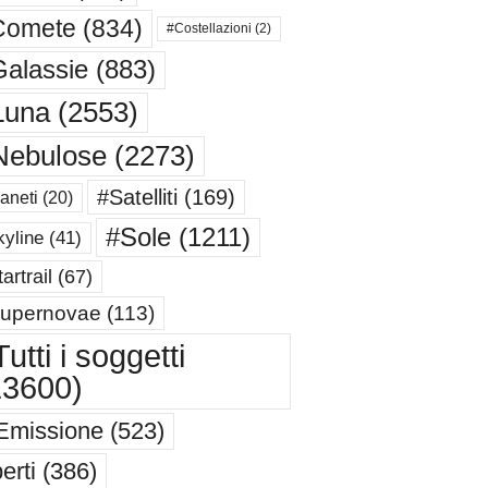
Comete
(834)
#Costellazioni
(2)
alassie
(883)
Luna
(2553)
Nebulose
(2273)
#Satelliti
(169)
aneti
(20)
#Sole
(1211)
yline
(41)
artrail
(67)
upernovae
(113)
utti i soggetti
13600)
Emissione
(523)
erti
(386)