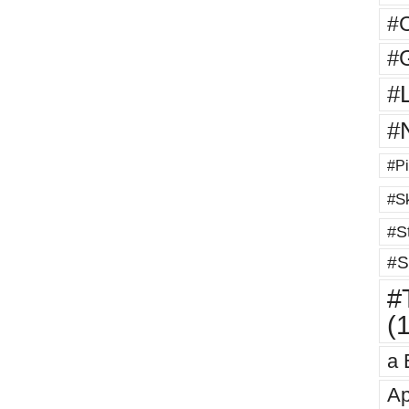
#
#G
#
#
#Pi
#Sk
#St
#S
#T
(
a 
Ap