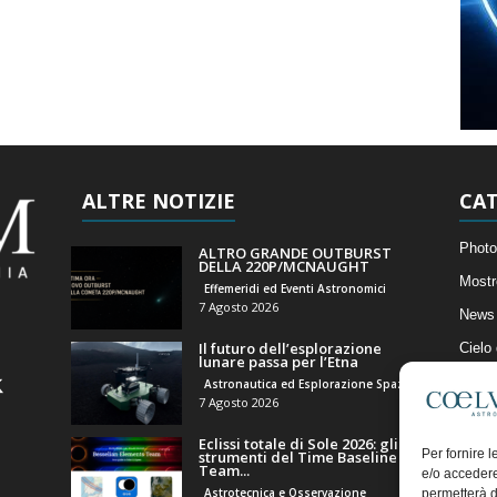
ALTRE NOTIZIE
CAT
Photo
ALTRO GRANDE OUTBURST
DELLA 220P/MCNAUGHT
Mostr
Effemeridi ed Eventi Astronomici
7 Agosto 2026
News 
Il futuro dell’esplorazione
Cielo
lunare passa per l’Etna
Astro
Astronautica ed Esplorazione Spaziale
7 Agosto 2026
Artico
Eclissi totale di Sole 2026: gli
Il Bl
Per fornire 
strumenti del Time Baseline
Team...
e/o accedere
Astrotecnica e Osservazione
permetterà d