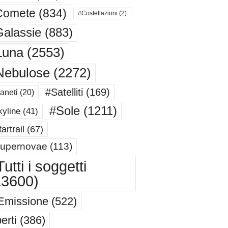
Comete
(834)
#Costellazioni
(2)
alassie
(883)
Luna
(2553)
Nebulose
(2272)
#Satelliti
(169)
aneti
(20)
#Sole
(1211)
yline
(41)
artrail
(67)
upernovae
(113)
utti i soggetti
13600)
Emissione
(522)
erti
(386)