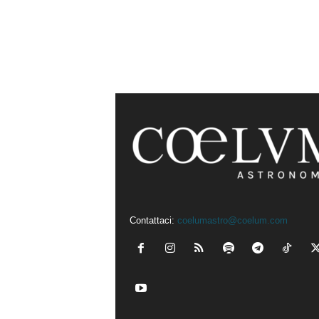
Contattaci:
coelumastro@coelum.com