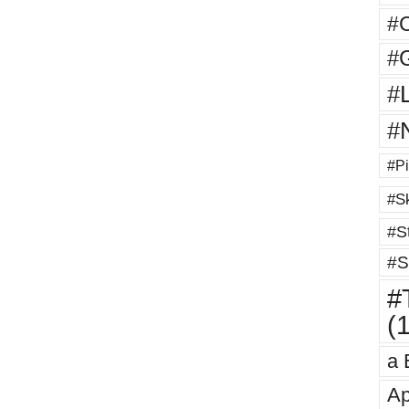
#
#G
#
#
#Pi
#Sk
#St
#S
#T
(
a 
Ap