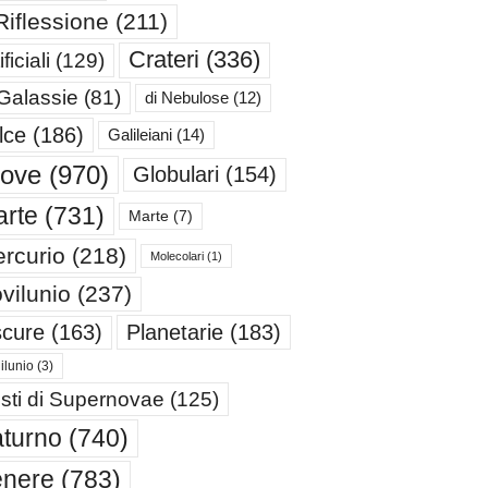
Riflessione
(211)
Crateri
(336)
ificiali
(129)
 Galassie
(81)
di Nebulose
(12)
lce
(186)
Galileiani
(14)
iove
(970)
Globulari
(154)
rte
(731)
Marte
(7)
rcurio
(218)
Molecolari
(1)
vilunio
(237)
cure
(163)
Planetarie
(183)
ilunio
(3)
sti di Supernovae
(125)
turno
(740)
enere
(783)