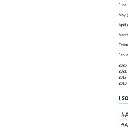
June 
May (
April 
March
Febru
Janua
2025 
2021 
2017 
2013 
I S
#
#A