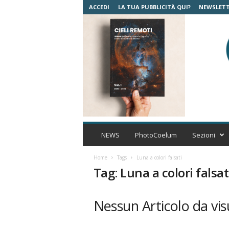
ACCEDI
LA TUA PUBBLICITÀ QUI?
NEWSLET
C
o
NEWS
PhotoCoelum
Sezioni
e
l
Home
Tags
Luna a colori falsati
u
Tag: Luna a colori falsat
m
A
s
Nessun Articolo da vis
t
r
o