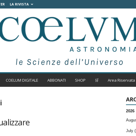
TER
LA RIVISTA
COELUM DIGITALE
ABBONATI
SHOP
🛒
Area Riservata
ARC
i
2026
ualizzare
Augus
July (