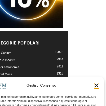
EGORIE POPOLARI
12873
-Coelum
2914
e e Incontri
2411
di Astronomia
1315
 del Mese
365
nomia, Astrofisica e Cosmologia
Gestisci Consenso
268
li e Risorse On-Line
192
og della Redazione
le migliori esperienze, utilizziamo tecnologie come i cookie per memorizzare
 alle informazioni del dispositivo. Il consenso a queste tecnologie ci
i elaborare dati come il comportamento di navigazione o ID unici su questo