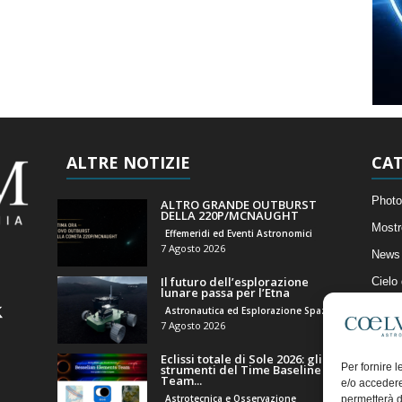
ALTRE NOTIZIE
CAT
Photo
ALTRO GRANDE OUTBURST
DELLA 220P/MCNAUGHT
Mostr
Effemeridi ed Eventi Astronomici
7 Agosto 2026
News 
Il futuro dell’esplorazione
Cielo
lunare passa per l’Etna
Astro
Astronautica ed Esplorazione Spaziale
7 Agosto 2026
Artico
Eclissi totale di Sole 2026: gli
Il Bl
Per fornire 
strumenti del Time Baseline
Team...
e/o accedere
Astrotecnica e Osservazione
permetterà d