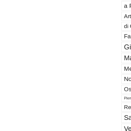
a 
Art
di
Fa
G
Ma
Me
No
Os
Plen
Re
Sa
V