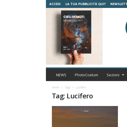
ACCEDI
LA TUA PUBBLICITÀ QUI?
NEWSLET
C
o
NEWS
PhotoCoelum
Sezioni
e
l
Home
Tags
Lucifero
u
Tag: Lucifero
m
A
s
t
r
o