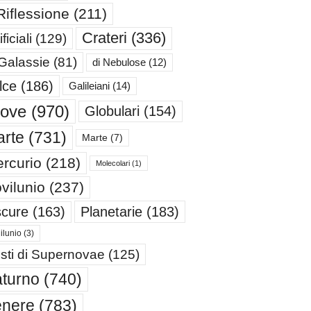
Riflessione
(211)
Crateri
(336)
ificiali
(129)
 Galassie
(81)
di Nebulose
(12)
lce
(186)
Galileiani
(14)
iove
(970)
Globulari
(154)
rte
(731)
Marte
(7)
rcurio
(218)
Molecolari
(1)
vilunio
(237)
cure
(163)
Planetarie
(183)
ilunio
(3)
sti di Supernovae
(125)
turno
(740)
enere
(783)