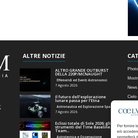
ALTRE NOTIZIE
CAT
Photo
ALTRO GRANDE OUTBURST
DELLA 220P/MCNAUGHT
Mostr
Effemeridi ed Eventi Astronomici
7 Agosto 2026
News 
Il futuro dell’esplorazione
Cielo
lunare passa per l’Etna
Astro
Astronautica ed Esplorazione Spaziale
7 Agosto 2026
Artico
Eclissi totale di Sole 2026: gli
Il Bl
Per fornire 
strumenti del Time Baseline
Team...
e/o accedere
Astrotecnica e Osservazione
permetterà d