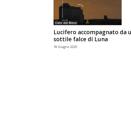
n
o
m
Cielo del Mese
i
Lucifero accompagnato da 
a
sottile falce di Luna
18 Giugno 2020