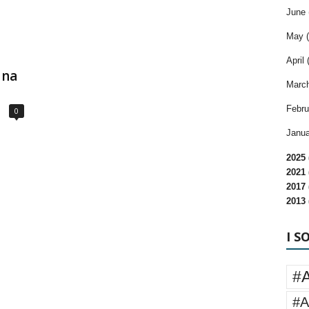
June 
May (
April 
una
March
Febru
0
Janua
2025 
2021 
2017 
2013 
I S
#
#A