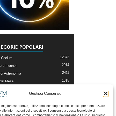
EGORIE POPOLARI
12873
-Coelum
2914
e e Incontri
2411
di Astronomia
1315
 del Mese
365
nomia, Astrofisica e Cosmologia
Gestisci Consenso
268
li e Risorse On-Line
192
og della Redazione
le migliori esperienze, utilizziamo tecnologie come i cookie per memorizzare
 alle informazioni del dispositivo. Il consenso a queste tecnologie ci
i elaborare dati come il comportamento di navigazione o ID unici su questo