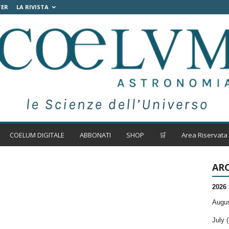
TER
LA RIVISTA
COELUM DIGITALE
ABBONATI
SHOP
🛒
Area Riservata
ARC
2026
Augus
July (