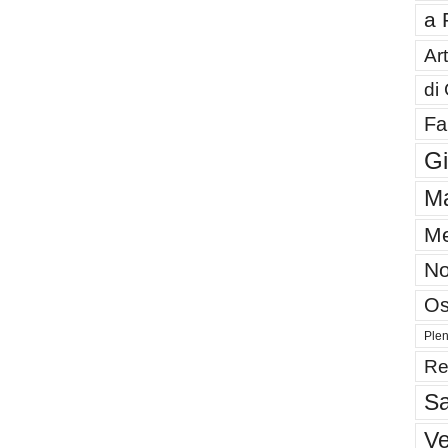
a 
Art
di
Fa
G
Ma
Me
No
Os
Plen
Re
Sa
V