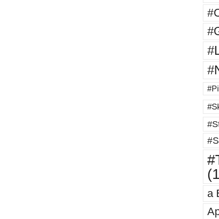
#
#G
#
#
#Pi
#Sk
#St
#S
#T
(
a 
Ap