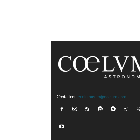
Contattaci:
coelumastro@coelum.com