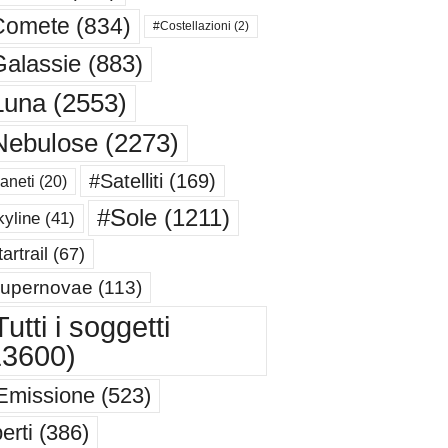
Comete
(834)
#Costellazioni
(2)
alassie
(883)
Luna
(2553)
Nebulose
(2273)
#Satelliti
(169)
aneti
(20)
#Sole
(1211)
yline
(41)
artrail
(67)
upernovae
(113)
utti i soggetti
13600)
Emissione
(523)
erti
(386)