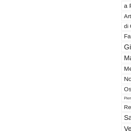
a 
Art
di
Fa
G
Ma
Me
No
Os
Plen
Re
Sa
V