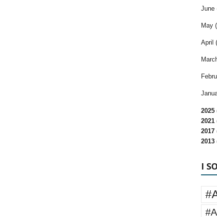
June 
May (
April 
March
Febru
Janua
2025 
2021 
2017 
2013 
I S
#
#A