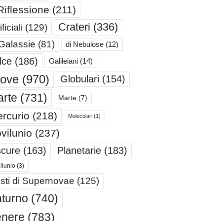
Riflessione
(211)
Crateri
(336)
ificiali
(129)
 Galassie
(81)
di Nebulose
(12)
lce
(186)
Galileiani
(14)
iove
(970)
Globulari
(154)
rte
(731)
Marte
(7)
rcurio
(218)
Molecolari
(1)
vilunio
(237)
cure
(163)
Planetarie
(183)
ilunio
(3)
sti di Supernovae
(125)
turno
(740)
enere
(783)