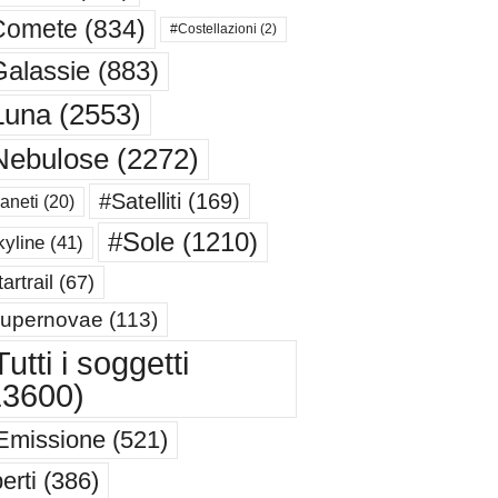
Comete
(834)
#Costellazioni
(2)
alassie
(883)
Luna
(2553)
Nebulose
(2272)
#Satelliti
(169)
aneti
(20)
#Sole
(1210)
yline
(41)
artrail
(67)
upernovae
(113)
utti i soggetti
13600)
Emissione
(521)
erti
(386)