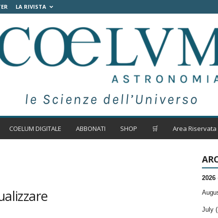
TER
LA RIVISTA
COELUM DIGITALE
ABBONATI
SHOP
🛒
Area Riservata
ARC
2026
ualizzare
Augus
July (