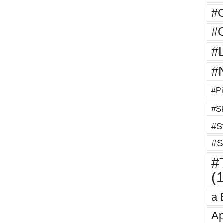
#
#G
#
#
#Pi
#Sk
#St
#S
#T
(
a 
Ap