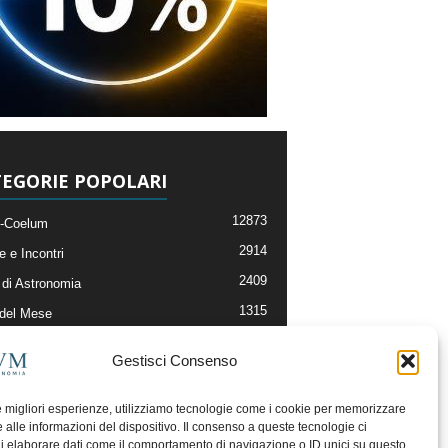
EGORIE POPOLARI
12873
-Coelum
2914
e e Incontri
2409
di Astronomia
1315
 del Mese
365
nomia, Astrofisica e Cosmologia
Gestisci Consenso
268
li e Risorse On-Line
192
og della Redazione
le migliori esperienze, utilizziamo tecnologie come i cookie per memorizzare
 alle informazioni del dispositivo. Il consenso a queste tecnologie ci
i elaborare dati come il comportamento di navigazione o ID unici su questo