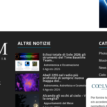
ALTRE NOTIZIE
CAT
Photo
Eclissi totale di Sole 2026: gli
strumenti del Time Baseline
Team...
Mostr
Astrotecnica e Osservazione
News 
6 Agosto 2026
Abell 2255 nel radio più
Cielo
profondo di sempre: nuova
mappa del...
Astro
Astronomia, Astrofisica e Cosmologia
Artico
6 Agosto 2026
Alzando gli occhi al cielo – Vale
Il Bl
Per fornire 
la sveglia?
e/o accedere
Appuntamenti del Mese
permetterà d