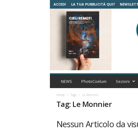
ACCEDI
LA TUA PUBBLICITÀ QUI?
NEWSLET
C
o
NEWS
PhotoCoelum
Sezioni
e
l
Home
Tags
Le Monnier
u
Tag: Le Monnier
m
A
s
Nessun Articolo da vis
t
r
o