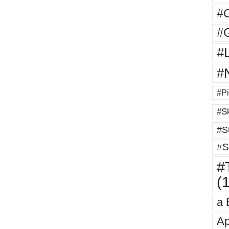
#
#G
#
#
#Pi
#Sk
#St
#S
#T
(
a 
Ap