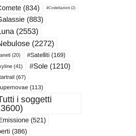
Comete
(834)
#Costellazioni
(2)
alassie
(883)
Luna
(2553)
Nebulose
(2272)
#Satelliti
(169)
aneti
(20)
#Sole
(1210)
yline
(41)
artrail
(67)
upernovae
(113)
utti i soggetti
13600)
Emissione
(521)
erti
(386)