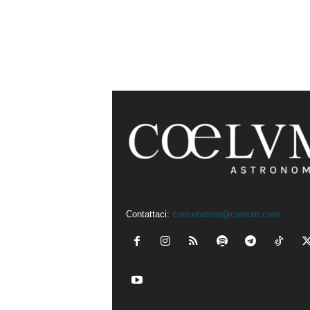
Contattaci:
coelumastro@coelum.com