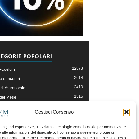
EGORIE POPOLARI
12873
-Coelum
2914
e e Incontri
2410
di Astronomia
1315
 del Mese
365
nomia, Astrofisica e Cosmologia
Gestisci Consenso
268
li e Risorse On-Line
192
og della Redazione
le migliori esperienze, utilizziamo tecnologie come i cookie per memorizzare
 alle informazioni del dispositivo. Il consenso a queste tecnologie ci
i elaborare dati come il comportamento di navigazione o ID unici su questo