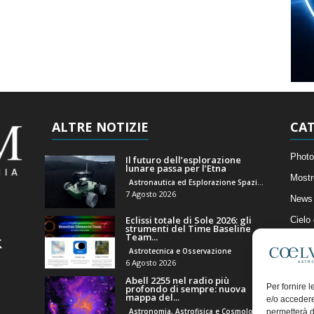
ALTRE NOTIZIE
CAT
Photo
Il futuro dell’esplorazione
lunare passa per l’Etna
Mostr
Astronautica ed Esplorazione Spaziale
7 Agosto 2026
News 
Eclissi totale di Sole 2026: gli
Cielo
strumenti del Time Baseline
Team...
Astro
Astrotecnica e Osservazione
Artico
6 Agosto 2026
Abell 2255 nel radio più
Il Bl
Per fornire 
profondo di sempre: nuova
mappa del...
e/o accedere
Astronomia, Astrofisica e Cosmologia
permetterà d