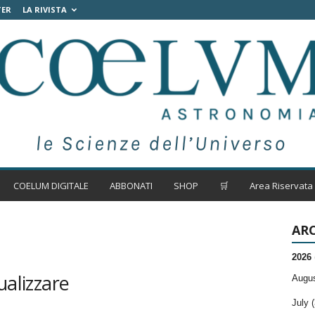
TER
LA RIVISTA
COELUM DIGITALE
ABBONATI
SHOP
🛒
Area Riservata
ARC
2026
ualizzare
Augus
July (