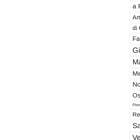
a 
Art
di
Fa
G
Ma
Me
No
Os
Plen
Re
Sa
V