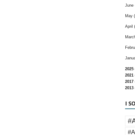
June 
May (
April 
March
Febru
Janua
2025 
2021 
2017 
2013 
I S
#
#A