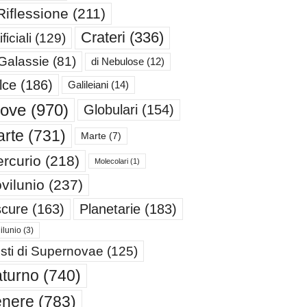
Riflessione
(211)
Crateri
(336)
ificiali
(129)
 Galassie
(81)
di Nebulose
(12)
lce
(186)
Galileiani
(14)
iove
(970)
Globulari
(154)
rte
(731)
Marte
(7)
rcurio
(218)
Molecolari
(1)
vilunio
(237)
cure
(163)
Planetarie
(183)
ilunio
(3)
sti di Supernovae
(125)
turno
(740)
enere
(783)