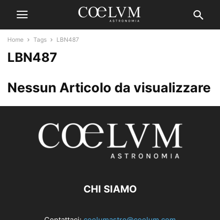
Home
Tags
LBN487
LBN487
Nessun Articolo da visualizzare
CHI SIAMO
Contattaci:
coelumastro@coelum.com