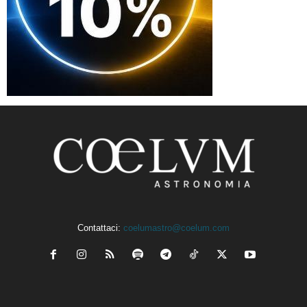
Contattaci:
coelumastro@coelum.com