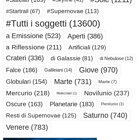
#Supernovae
(113)
#Startrail
(67)
#Tutti i soggetti
(13600)
a Emissione
(523)
Aperti
(386)
a Riflessione
(211)
Artificiali
(129)
Crateri
(336)
di Galassie
(81)
di Nebulose
(12)
Giove
(970)
Falce
(186)
Galileiani
(14)
Marte
(731)
Globulari
(154)
Marte
(7)
Mercurio
(218)
Novilunio
(237)
Molecolari
(1)
Oscure
(163)
Planetarie
(183)
Plenilunio
(3)
Saturno
(740)
Resti di Supernovae
(125)
Venere
(783)