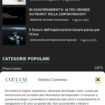
IN AGGIORNAMENTO: ALTRO GRANDE
OUTBURST DELLA 220P/MCNAUGHT
Effemeridi ed Eventi Astronomici
7 Agosto 2026
Il futuro dell’esplorazione lunare passa per
l’Etna
Astronautica ed Esplorazione Spaziale
7 Agosto 2026
CATEGORIE POPOLARI
12873
Photo-Coelum
2914
Mostre e Incontri
Gestisci Consenso
2412
News di Astronomia
1315
Cielo del Mese
Per fornire le migliori esperienze, utilizziamo tecnologie come i cookie per
memorizzare e/o accedere alle informazioni del dispositivo. Il consenso a
365
Astronomia, Astrofisica e Cosmologia
queste tecnologie ci permetterà di elaborare dati come il comportamento di
268
Articoli e Risorse On-Line
navigazione o ID unici su questo sito. Non acconsentire o ritirare il