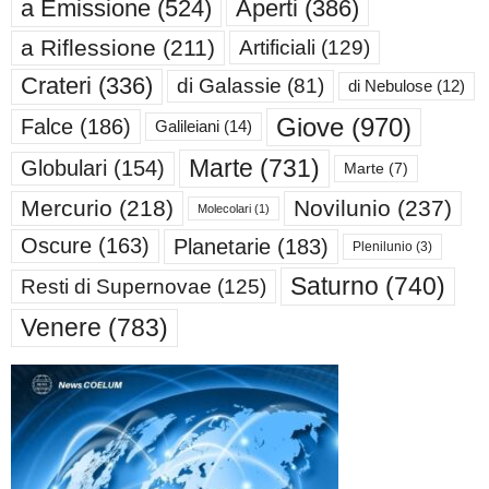
a Emissione
(524)
Aperti
(386)
a Riflessione
(211)
Artificiali
(129)
Crateri
(336)
di Galassie
(81)
di Nebulose
(12)
Giove
(970)
Falce
(186)
Galileiani
(14)
Marte
(731)
Globulari
(154)
Marte
(7)
Mercurio
(218)
Novilunio
(237)
Molecolari
(1)
Oscure
(163)
Planetarie
(183)
Plenilunio
(3)
Saturno
(740)
Resti di Supernovae
(125)
Venere
(783)