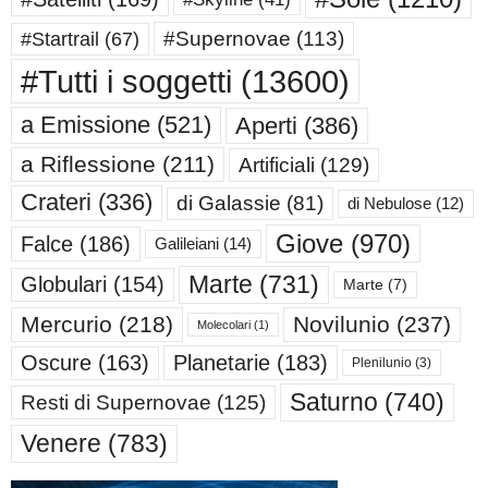
#Supernovae
(113)
#Startrail
(67)
#Tutti i soggetti
(13600)
a Emissione
(521)
Aperti
(386)
a Riflessione
(211)
Artificiali
(129)
Crateri
(336)
di Galassie
(81)
di Nebulose
(12)
Giove
(970)
Falce
(186)
Galileiani
(14)
Marte
(731)
Globulari
(154)
Marte
(7)
Mercurio
(218)
Novilunio
(237)
Molecolari
(1)
Oscure
(163)
Planetarie
(183)
Plenilunio
(3)
Saturno
(740)
Resti di Supernovae
(125)
Venere
(783)