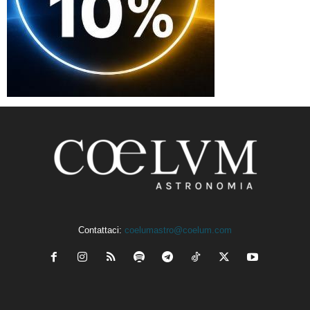
Contattaci:
coelumastro@coelum.com