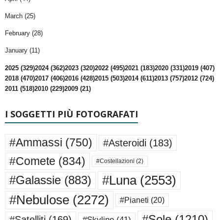
March (25)
February (28)
January (11)
2025 (329)
2024 (362)
2023 (320)
2022 (495)
2021 (183)
2020 (331)
2019 (407)
2018 (470)
2017 (406)
2016 (428)
2015 (503)
2014 (611)
2013 (757)
2012 (724)
2011 (518)
2010 (229)
2009 (21)
I SOGGETTI PIÙ FOTOGRAFATI
#Ammassi
(750)
#Asteroidi
(183)
#Comete
(834)
#Costellazioni
(2)
#Luna
(2553)
#Galassie
(883)
#Nebulose
(2272)
#Pianeti
(20)
#Sole
(1210)
#Satelliti
(169)
#Skyline
(41)