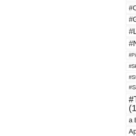
#
#G
#
#
#Pi
#Sk
#St
#S
#T
(
a 
Ap