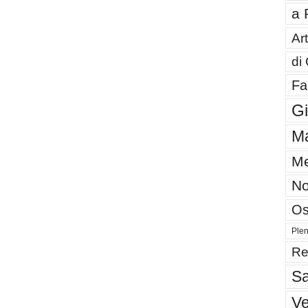
a 
Art
di
Fa
G
Ma
Me
No
Os
Plen
Re
Sa
V