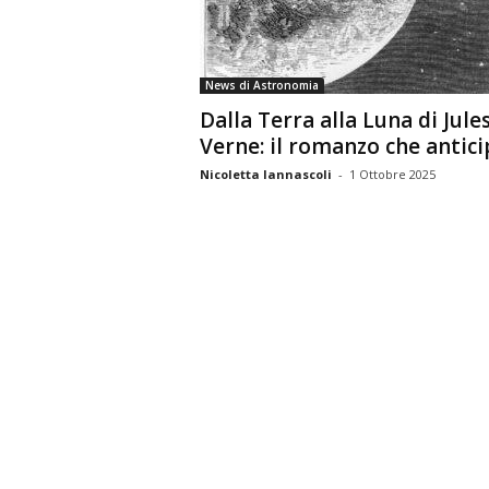
n
o
m
News di Astronomia
i
Dalla Terra alla Luna di Jule
a
Verne: il romanzo che anticip
Nicoletta Iannascoli
-
1 Ottobre 2025