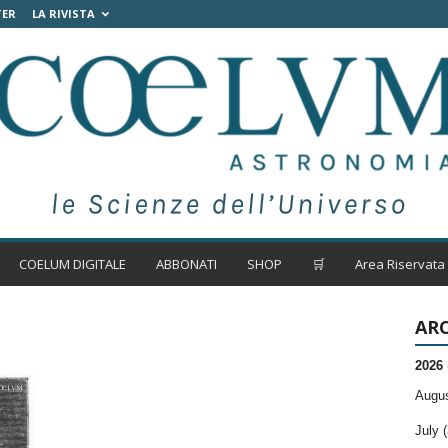
TER
LA RIVISTA
COELUM DIGITALE
ABBONATI
SHOP
🛒
Area Riservata
ARC
2026
Augus
July (