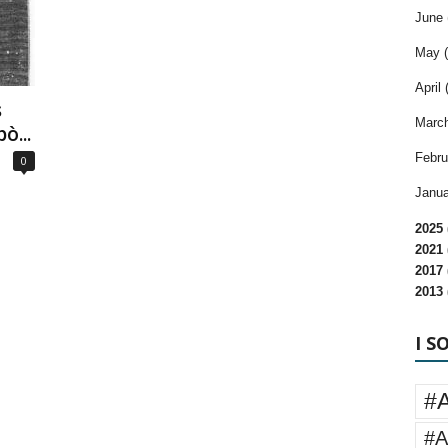
June 
May (
April 
s
March
ò...
Febru
0
Janua
2025 
2021 
2017 
2013 
I S
#
#A