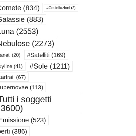
Comete
(834)
#Costellazioni
(2)
alassie
(883)
Luna
(2553)
Nebulose
(2273)
#Satelliti
(169)
aneti
(20)
#Sole
(1211)
yline
(41)
artrail
(67)
upernovae
(113)
utti i soggetti
13600)
Emissione
(523)
erti
(386)