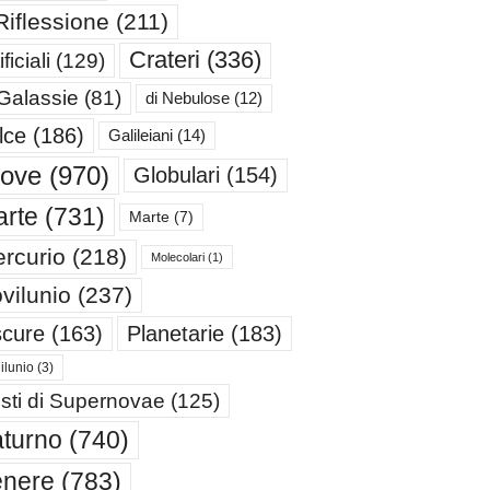
Riflessione
(211)
Crateri
(336)
ificiali
(129)
 Galassie
(81)
di Nebulose
(12)
lce
(186)
Galileiani
(14)
iove
(970)
Globulari
(154)
rte
(731)
Marte
(7)
rcurio
(218)
Molecolari
(1)
vilunio
(237)
cure
(163)
Planetarie
(183)
ilunio
(3)
sti di Supernovae
(125)
turno
(740)
enere
(783)