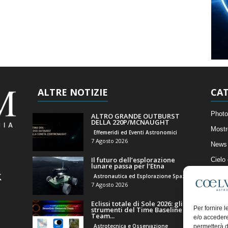
ALTRE NOTIZIE
CAT
Photo
ALTRO GRANDE OUTBURST
DELLA 220P/MCNAUGHT
Mostr
Effemeridi ed Eventi Astronomici
7 Agosto 2026
News 
Il futuro dell’esplorazione
Cielo
lunare passa per l’Etna
Astro
Astronautica ed Esplorazione Spaziale
7 Agosto 2026
Artico
Eclissi totale di Sole 2026: gli
Il Bl
Per fornire 
strumenti del Time Baseline
Team...
e/o accedere
Astrotecnica e Osservazione
permetterà d