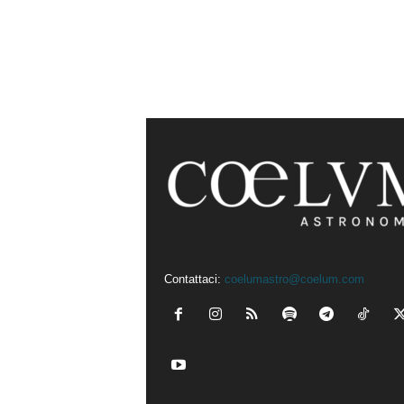
Contattaci:
coelumastro@coelum.com