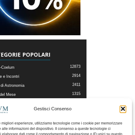
EGORIE POPOLARI
12873
-Coelum
2914
e e Incontri
2411
di Astronomia
1315
 del Mese
365
nomia, Astrofisica e Cosmologia
Gestisci Consenso
268
li e Risorse On-Line
192
og della Redazione
le migliori esperienze, utilizziamo tecnologie come i cookie per memorizzare
 alle informazioni del dispositivo. Il consenso a queste tecnologie ci
i elaborare dati come il comportamento di navigazione o ID unici su questo