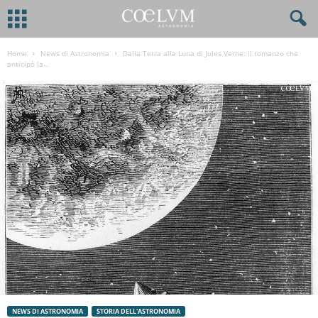
Home
News di Astronomia
Dalla Terra alla Luna di Jules Verne: il romanzo che
anticipò la...
NEWS DI ASTRONOMIA
STORIA DELL'ASTRONOMIA