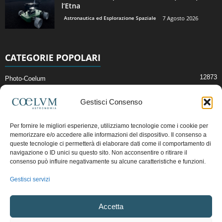
l’Etna
Astronautica ed Esplorazione Spaziale
7 Agosto 2026
CATEGORIE POPOLARI
12873
Photo-Coelum
2914
Mostre e Incontri
Gestisci Consenso
2412
News di Astronomia
1315
Cielo del Mese
Per fornire le migliori esperienze, utilizziamo tecnologie come i cookie per
memorizzare e/o accedere alle informazioni del dispositivo. Il consenso a
365
Astronomia, Astrofisica e Cosmologia
queste tecnologie ci permetterà di elaborare dati come il comportamento di
268
navigazione o ID unici su questo sito. Non acconsentire o ritirare il
Articoli e Risorse On-Line
consenso può influire negativamente su alcune caratteristiche e funzioni.
192
Il Blog della Redazione
Gestisci servizi
Pubblicità:
ads@coelum.com
Accetta
Copyright © 1997 - 2024 vietata la riproduzione.