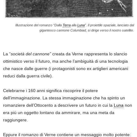
Illustrazione del romanzo “Dalla
Terra
alla
Luna
”. Il proiettile spaziale, lanciato dal
gigantesco cannone Columbiad, si dirige verso il nostro satellite.
La “
società del cannone”
creata da Verne rappresenta lo slancio
ottimistico verso il futuro, ma anche l’ambiguità di una tecnologia
che nasce dalle guerre (i protagonisti sono ex artiglieri americani
reduci dalla guerra civile).
Celebrarne i 160 anni significa riscoprire il potere
dell’immaginazione. La stessa immaginazione che ha spinto un
romanziere dell’Ottocento a descrivere un futuro in cui la
Luna
non
era più un oggetto lontano da ammirare, ma una meta da
raggiungere.
Eppure il romanzo di Verne contiene un messaggio molto potente: