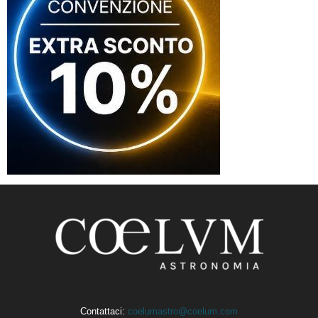
Contattaci:
coelumastro@coelum.com