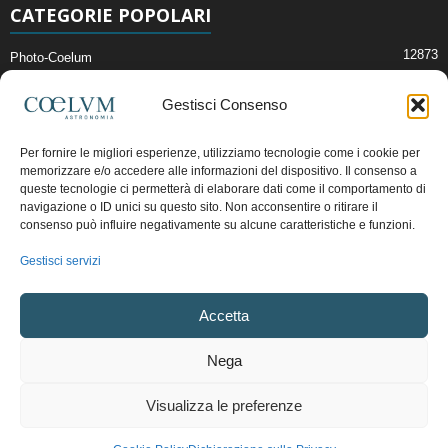
CATEGORIE POPOLARI
12873
Photo-Coelum
2914
Mostre e Incontri
Gestisci Consenso
2412
News di Astronomia
1315
Cielo del Mese
Per fornire le migliori esperienze, utilizziamo tecnologie come i cookie per
memorizzare e/o accedere alle informazioni del dispositivo. Il consenso a
365
Astronomia, Astrofisica e Cosmologia
queste tecnologie ci permetterà di elaborare dati come il comportamento di
268
Articoli e Risorse On-Line
navigazione o ID unici su questo sito. Non acconsentire o ritirare il
consenso può influire negativamente su alcune caratteristiche e funzioni.
192
Il Blog della Redazione
Gestisci servizi
Pubblicità:
ads@coelum.com
Accetta
Copyright © 1997 - 2024 vietata la riproduzione.
CF/P.IVA/VAT.C IT.01988340434
Nega
Privacy Policy
Termini e Condizioni di Vendita
Diritto di recesso
Visualizza le preferenze
Regolamento uso sezione PhotoCoelum
Regolamento Community e Aree di Discussione
Cookie Policy (UE)