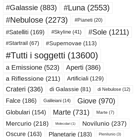
#Luna
(2553)
#Galassie
(883)
#Nebulose
(2273)
#Pianeti
(20)
#Sole
(1211)
#Satelliti
(169)
#Skyline
(41)
#Supernovae
(113)
#Startrail
(67)
#Tutti i soggetti
(13600)
a Emissione
(523)
Aperti
(386)
a Riflessione
(211)
Artificiali
(129)
Crateri
(336)
di Galassie
(81)
di Nebulose
(12)
Giove
(970)
Falce
(186)
Galileiani
(14)
Marte
(731)
Globulari
(154)
Marte
(7)
Mercurio
(218)
Novilunio
(237)
Molecolari
(1)
Oscure
(163)
Planetarie
(183)
Plenilunio
(3)