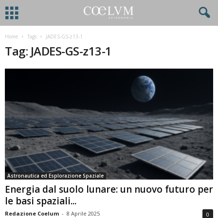
Home
Tags
JADES-GS-z13-1
Tag: JADES-GS-z13-1
Astronautica ed Esplorazione Spaziale
Energia dal suolo lunare: un nuovo futuro per
le basi spaziali...
Redazione Coelum
-
8 Aprile 2025
0