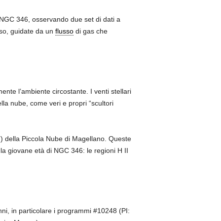
di NGC 346, osservando due set di dati a
asso, guidate da un
flusso
di gas che
nte l’ambiente circostante. I venti stellari
la nube, come veri e propri “scultori
e”) della Piccola Nube di Magellano. Queste
la giovane età di NGC 346: le regioni H II
ni, in particolare i programmi #10248 (PI: