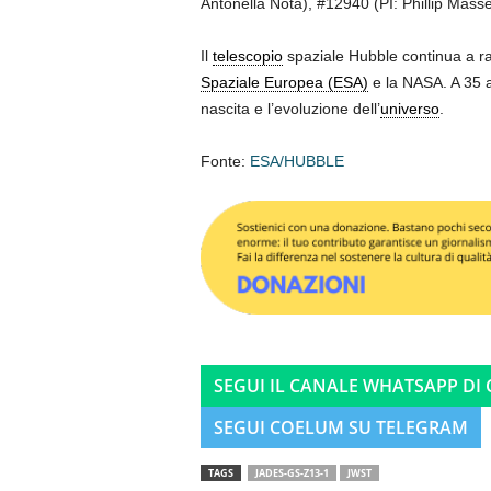
Antonella Nota), #12940 (PI: Phillip Mass
Il
telescopio
spaziale Hubble continua a rap
Spaziale Europea (ESA)
e la NASA. A 35 a
nascita e l’evoluzione dell’
universo
.
Fonte:
ESA/HUBBLE
SEGUI IL CANALE WHATSAPP DI
SEGUI COELUM SU TELEGRAM
TAGS
JADES-GS-Z13-1
JWST