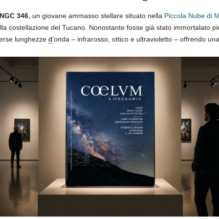
NGC 346
, un giovane ammasso stellare situato nella
Piccola Nube di 
la costellazione del Tucano. Nonostante fosse già stato immortalato p
verse lunghezze
d
’onda – infrarosso, ottico e ultravioletto – offrendo u