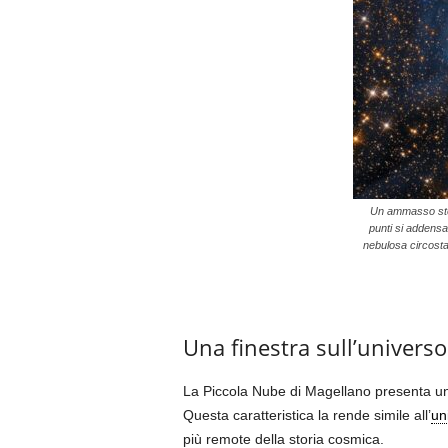
Un ammasso stell
punti si addensa
nebulosa circostan
Una finestra sull’univers
La Piccola Nube di Magellano presenta un
Questa caratteristica la rende simile all’
un
più remote della storia cosmica.