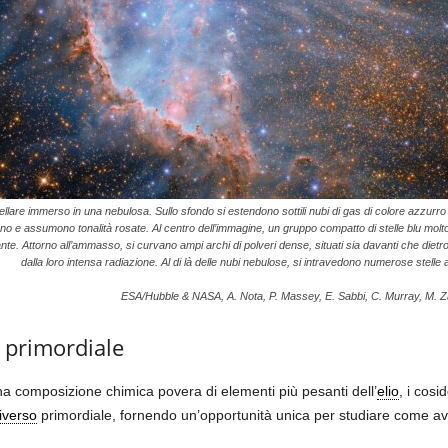
are immerso in una nebulosa. Sullo sfondo si estendono sottili nubi di gas di colore azzurro p
no e assumono tonalità rosate. Al centro dell’immagine, un gruppo compatto di stelle blu molto
te. Attorno all’ammasso, si curvano ampi archi di polveri dense, situati sia davanti che dietro
dalla loro intensa radiazione. Al di là delle nubi nebulose, si intravedono numerose stelle a
ESA/Hubble & NASA, A. Nota, P. Massey, E. Sabbi, C. Murray, M. 
o primordiale
a composizione chimica povera di elementi più pesanti dell’
elio
, i cosi
iverso
primordiale, fornendo un’opportunità unica per studiare come av