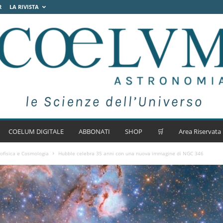
R
LA RIVISTA
COELUM DIGITALE
ABBONATI
SHOP
🛒
Area Riservata
ofisica e Cosmologia
Hubble celebra 35 anni con una nuova immagine di NGC 346