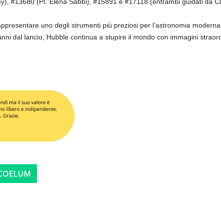
ey), #13680 (PI: Elena Sabbi), #15891 e #17118 (entrambi guidati da Cl
presentare uno degli strumenti più preziosi per l’astronomia moderna, f
nni dal lancio, Hubble continua a stupire il mondo con immagini straord
 COELUM