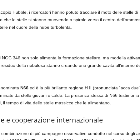
scopio
Hubble, i ricercatori hanno potuto tracciare il moto delle stelle 
lato che le stelle si stanno muovendo a spirale verso il centro dell’amm
telle nel cuore della nube turbolenta.
di NGC 346 non solo alimenta la formazione stellare, ma modella attivame
s residuo della
nebulosa
stanno creando una grande cavità all’interno del
enominata
N66
ed è la più brillante regione H II (pronunciata “acca du
luminate da stelle giovani e calde. La presenza stessa di N66 testimonia 
ni, il tempo di vita delle stelle massicce che le alimentano.
e e cooperazione internazionale
a combinazione di più campagne osservative condotte nel corso degli an