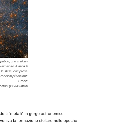
allido, che in alcuni
 luminose illumina la
 le stelle, compressi
rancioni più distanti.
Crediti:
Zamani (ESA/Hubble)
ddetti “metalli” in gergo astronomico.
veniva la formazione stellare nelle epoche