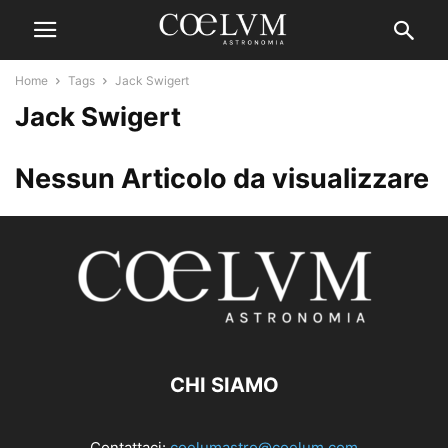
Home
Tags
Jack Swigert
Jack Swigert
Nessun Articolo da visualizzare
CHI SIAMO
Contattaci:
coelumastro@coelum.com