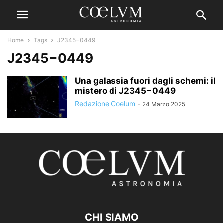
Home
Tags
J2345−0449
J2345−0449
Una galassia fuori dagli schemi: il
mistero di J2345−0449
Redazione Coelum
-
24 Marzo 2025
CHI SIAMO