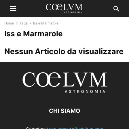
Home
Tags
Iss e Marmarole
Iss e Marmarole
Nessun Articolo da visualizzare
CHI SIAMO
Contattaci:
coelumastro@coelum.com